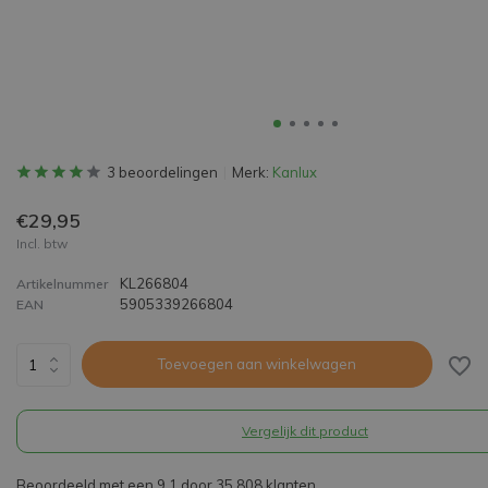
3 beoordelingen
Merk:
Kanlux
€29,95
Incl. btw
KL266804
Artikelnummer
5905339266804
EAN
Toevoegen aan winkelwagen
Vergelijk dit product
Beoordeeld met een 9,1 door 35.808 klanten