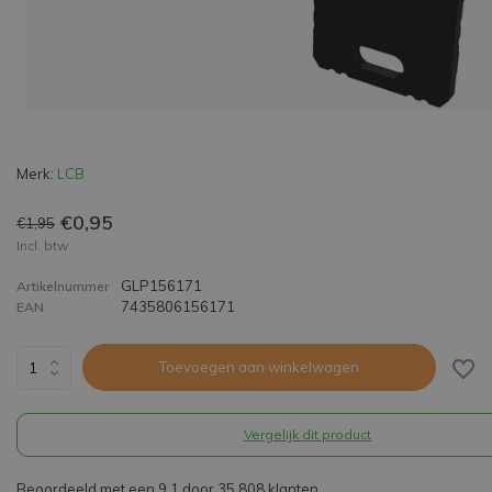
Merk:
LCB
€0,95
€1,95
Incl. btw
GLP156171
Artikelnummer
7435806156171
EAN
Toevoegen aan winkelwagen
Vergelijk dit product
Beoordeeld met een 9,1 door 35.808 klanten