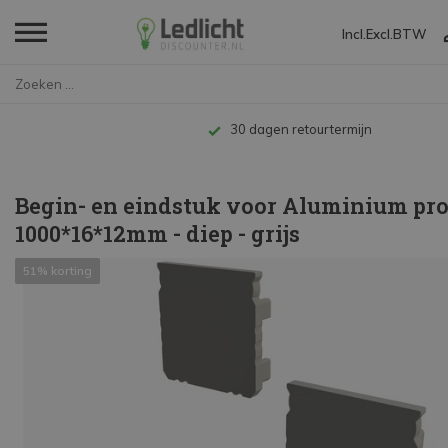
Incl.
Excl.
BTW
Home
Begin- en eindstuk voor Alumin...
Tot 10 jaar garant
Begin- en eindstuk voor Aluminium pro
1000*16*12mm - diep - grijs
51% korting