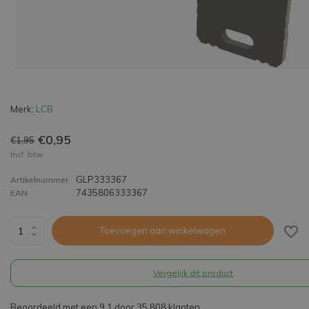
Merk:
LCB
€0,95
€1,95
Incl. btw
GLP333367
Artikelnummer
7435806333367
EAN
Toevoegen aan winkelwagen
Vergelijk dit product
Beoordeeld met een 9,1 door 35.808 klanten