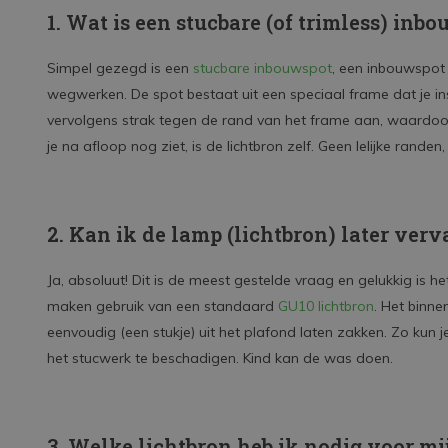
1. Wat is een stucbare (of trimless) inb
Simpel gezegd is een
stucbare inbouwspot
, een inbouwspot 
wegwerken. De spot bestaat uit een speciaal frame dat je in
vervolgens strak tegen de rand van het frame aan, waardoor
je na afloop nog ziet, is de lichtbron zelf. Geen lelijke randen,
2. Kan ik de lamp (lichtbron) later ver
Ja, absoluut! Dit is de meest gestelde vraag en gelukkig is
maken gebruik van een standaard
GU10 lichtbron
. Het binne
eenvoudig (een stukje) uit het plafond laten zakken. Zo kun
het stucwerk te beschadigen. Kind kan de was doen.
3. Welke lichtbron heb ik nodig voor mi