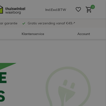
0
Incl.
Excl.
BTW
ar garantie
Gratis verzending vanaf €49,-*
Klantenservice
Account
Account aanmaken
Account aanmaken
Account aanmaken