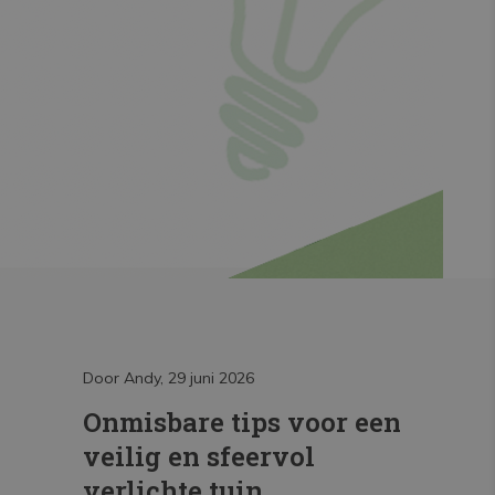
Door Andy, 29 juni 2026
Door Andy, 2
de
Onmisbare tips voor een
Inbouw
 je
veilig en sfeervol
install
verlichte tuin
Lees meer