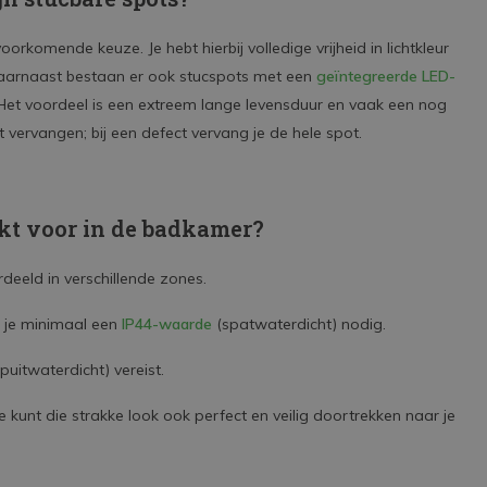
orkomende keuze. Je hebt hierbij volledige vrijheid in lichtkleur
 Daarnaast bestaan er ook stucspots met een
geïntegreerde LED-
d. Het voordeel is een extreem lange levensduur en vaak een nog
nt vervangen; bij een defect vervang je de hele spot.
ikt voor in de badkamer?
eeld in verschillende zones.
 je minimaal een
IP44-waarde
(spatwaterdicht) nodig.
puitwaterdicht) vereist.
 kunt die strakke look ook perfect en veilig doortrekken naar je