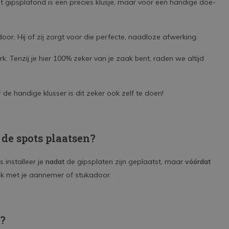
t gipsplafond is een precies klusje, maar voor een handige doe-
oor. Hij of zij zorgt voor die perfecte, naadloze afwerking.
k. Tenzij je hier 100% zeker van je zaak bent, raden we altijd
de handige klusser is dit zeker ook zelf te doen!
de spots plaatsen?
 installeer je
nadat
de gipsplaten zijn geplaatst, maar
vóórdat
ijk met je aannemer of stukadoor.
n?