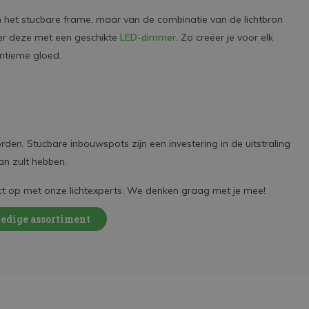
an het stucbare frame, maar van de combinatie van de lichtbron
r deze met een geschikte
LED-dimmer
. Zo creëer je voor elk
intieme gloed.
en. Stucbare inbouwspots zijn een investering in de uitstraling
an zult hebben.
ct op met onze lichtexperts. We denken graag met je mee!
ledige assortiment