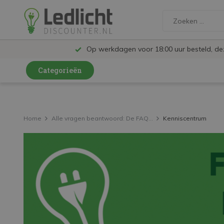
Op werkdagen voor 18:00 uur besteld, d
Categorieën
LED Lampen en Spots
LED Railspots
Home
Alle vragen beantwoord: De FAQ...
Kenniscentrum
LED Panelen
LED TL
LED Plafondlampen en Wandlampen
LED Schijnwerpers
LED High Bay lampen