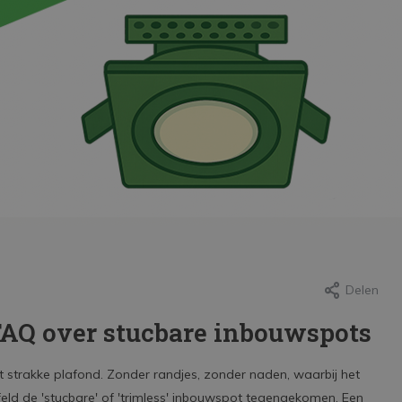
Delen
y, 29 juni 2026
Door Andy, 29 juni 2026
FAQ over stucbare inbouwspots
tverlichting kiezen
Zaklampen voor 
 buiten
vakantie: Waar let
 strakke plafond. Zonder randjes, zonder naden, waarbij het
op?
ijfeld de 'stucbare' of 'trimless' inbouwspot tegengekomen. Een
er