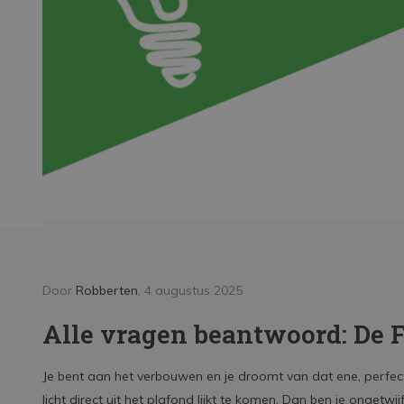
LED Strips
Decoratieve verlichting
LED Buitenverlichting
LED Noodverlichting
Installatiemateriaal
Mega Sale
Verduurzaming
LED TL verlichting
Door
Robberten
, 4 augustus 2025
Door And
Alle vragen beantwoord: De 
Fees
voor
Je bent aan het verbouwen en je droomt van dat ene, perfect
licht direct uit het plafond lijkt te komen. Dan ben je ongetw
Lees me