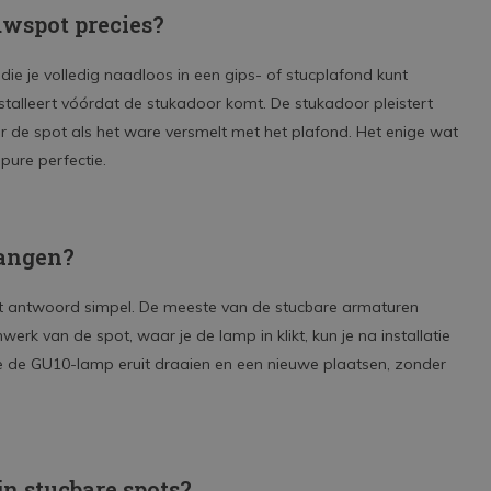
ouwspot precies?
die je volledig naadloos in een gips- of stucplafond kunt
stalleert vóórdat de stukadoor komt. De stukadoor pleistert
 de spot als het ware versmelt met het plafond. Het enige wat
 pure perfectie.
vangen?
 het antwoord simpel. De meeste van de stucbare armaturen
nwerk van de spot, waar je de lamp in klikt, kun je na installatie
 je de GU10-lamp eruit draaien en een nieuwe plaatsen, zonder
jn stucbare spots?