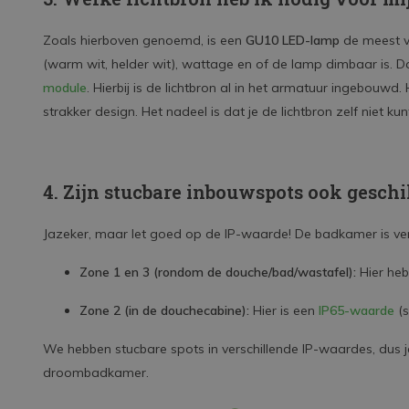
Zoals hierboven genoemd, is een
GU10 LED-lamp
de meest vo
(warm wit, helder wit), wattage en of de lamp dimbaar is.
module
. Hierbij is de lichtbron al in het armatuur ingebouw
strakker design. Het nadeel is dat je de lichtbron zelf niet ku
4. Zijn stucbare inbouwspots ook gesch
Jazeker, maar let goed op de IP-waarde! De badkamer is verd
Zone 1 en 3 (rondom de douche/bad/wastafel):
Hier heb
Zone 2 (in de douchecabine):
Hier is een
IP65-waarde
(s
We hebben stucbare spots in verschillende IP-waardes, dus je
droombadkamer.