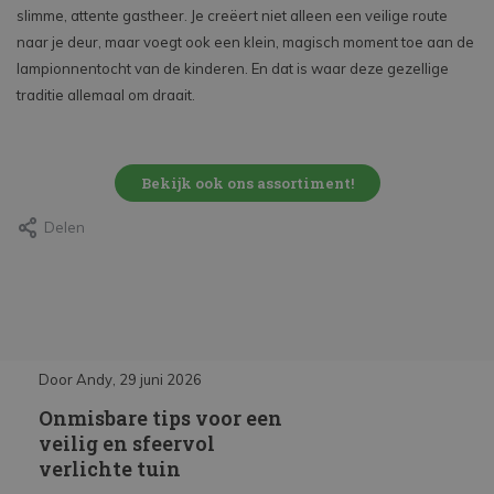
slimme, attente gastheer. Je creëert niet alleen een veilige route
naar je deur, maar voegt ook een klein, magisch moment toe aan de
lampionnentocht van de kinderen. En dat is waar deze gezellige
traditie allemaal om draait.
Bekijk ook ons assortiment!
Delen
Door Andy, 29 juni 2026
Door Andy, 29 juni 2026
Onmisbare tips voor een
Inbouwspots kieze
op?
veilig en sfeervol
installeren
verlichte tuin
Lees meer