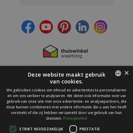
- Blijf op de hoogte van alle acties
- Ontvang persoonlijke aanbiedingen
- Lees over de laatste ontwikkelingen
×
Deze website maakt gebruik
van cookies.
DUTCH
We gebruiken cookies om inhoud en advertenties te personaliseren
en om ons verkeer te analyseren. We delen ook informatie over uw
GERMAN
gebruik van onze site met onze advertentie- en analysepartners, die
deze kunnen combineren met andere informatie die u aan hen heeft
verstrekt of die zij hebben verzameld door uw gebruik van hun
diensten.
Privacybeleid
© 2026 Ledlichtdiscounter.nl
STRIKT NOODZAKELIJK
PRESTATIE