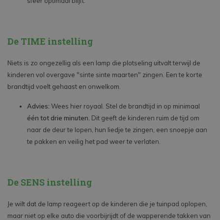
sfeer optimaal blijft.
De TIME instelling
Niets is zo ongezellig als een lamp die plotseling uitvalt terwijl de
kinderen vol overgave "sinte sinte maarten" zingen. Een te korte
brandtijd voelt gehaast en onwelkom.
Advies:
Wees hier royaal. Stel de brandtijd in op minimaal
één tot drie minuten
. Dit geeft de kinderen ruim de tijd om
naar de deur te lopen, hun liedje te zingen, een snoepje aan
te pakken en veilig het pad weer te verlaten.
De SENS instelling
Je wilt dat de lamp reageert op de kinderen die je tuinpad oplopen,
maar niet op elke auto die voorbijrijdt of de wapperende takken van