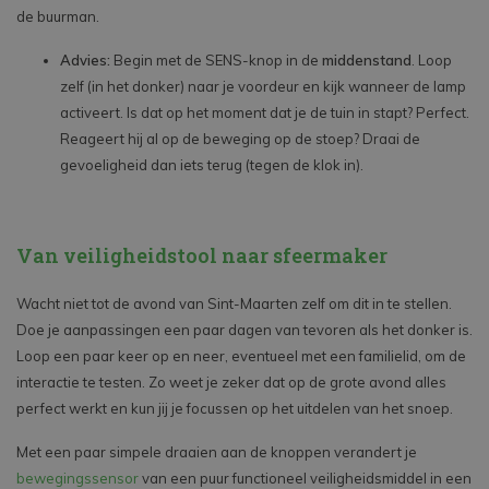
de buurman.
Advies:
Begin met de SENS-knop in de
middenstand
. Loop
zelf (in het donker) naar je voordeur en kijk wanneer de lamp
activeert. Is dat op het moment dat je de tuin in stapt? Perfect.
Reageert hij al op de beweging op de stoep? Draai de
gevoeligheid dan iets terug (tegen de klok in).
Van veiligheidstool naar sfeermaker
Wacht niet tot de avond van Sint-Maarten zelf om dit in te stellen.
Doe je aanpassingen een paar dagen van tevoren als het donker is.
Loop een paar keer op en neer, eventueel met een familielid, om de
interactie te testen. Zo weet je zeker dat op de grote avond alles
perfect werkt en kun jij je focussen op het uitdelen van het snoep.
Met een paar simpele draaien aan de knoppen verandert je
bewegingssensor
van een puur functioneel veiligheidsmiddel in een