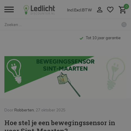
0
Incl.
Excl.
BTW
Home
Hoe stel je een bewegingssenso...
Kenniscentrum
Tot 10 jaar garantie
Door
Robberten
, 27 oktober 2025
Hoe stel je een bewegingssensor in
voor Sint-Maarten?