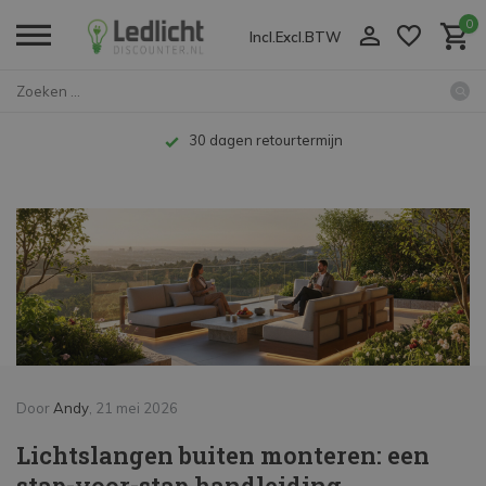
0
Incl.
Excl.
BTW
Home
Lichtslangen buiten monteren: ...
Kenniscentrum
Tot 10 jaar garantie
Door
Andy
, 21 mei 2026
Lichtslangen buiten monteren: een
stap-voor-stap handleiding