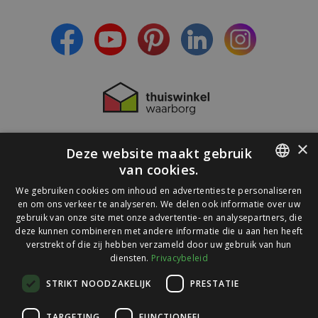
- Lees over de laatste ontwikkelingen
×
Deze website maakt gebruik
van cookies.
DUTCH
We gebruiken cookies om inhoud en advertenties te personaliseren
en om ons verkeer te analyseren. We delen ook informatie over uw
GERMAN
gebruik van onze site met onze advertentie- en analysepartners, die
deze kunnen combineren met andere informatie die u aan hen heeft
verstrekt of die zij hebben verzameld door uw gebruik van hun
diensten.
Privacybeleid
© 2026 Ledlichtdiscounter.nl
STRIKT NOODZAKELIJK
PRESTATIE
Wij scoren een
TARGETING
FUNCTIONEEL