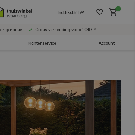
0
Incl.
Excl.
BTW
ar garantie
Gratis verzending vanaf €49,-*
Klantenservice
Account
Account aanmaken
Account aanmaken
Account aanmaken