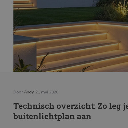
LED Strips
Decoratieve verlichting
LED Buitenverlichting
LED Noodverlichting
Installatiemateriaal
Mega Sale
Verduurzaming
LED TL verlichting
Door
Andy
, 21 mei 2026
Door And
Technisch overzicht: Zo leg 
Fees
buitenlichtplan aan
voor
Lees me