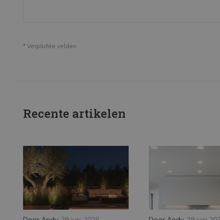
* Verplichte velden
Recente artikelen
Door
Andy
,
29 juni 2026
Door
Andy
,
29 juni 20