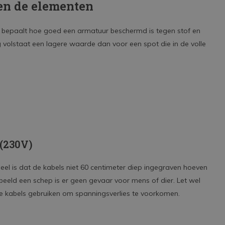
en de elementen
Lees meer
de bepaalt hoe goed een armatuur beschermd is tegen stof en
 volstaat een lagere waarde dan voor een spot die in de volle
 (230V)
deel is dat de kabels niet 60 centimeter diep ingegraven hoeven
rbeeld een schep is er geen gevaar voor mens of dier. Let wel
re kabels gebruiken om spanningsverlies te voorkomen.