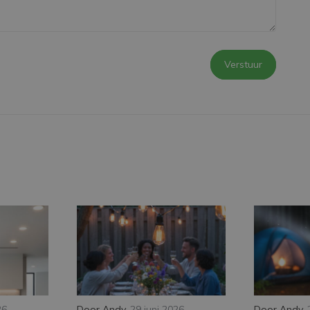
Verstuur
26
Door
Andy
,
29 juni 2026
Door
Andy
,