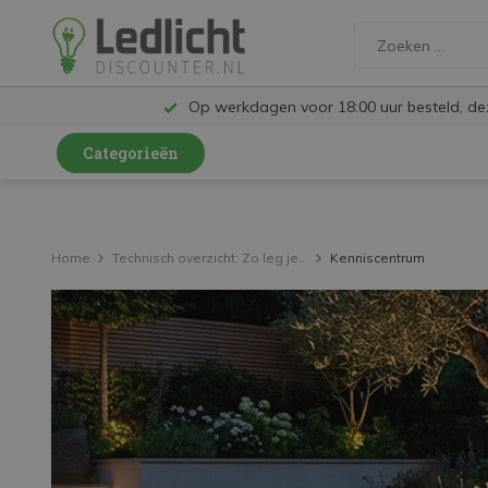
Op werkdagen voor 18:00 uur besteld, d
Categorieën
LED Lampen en Spots
LED Railspots
Home
Technisch overzicht: Zo leg je...
Kenniscentrum
LED Panelen
LED TL
LED Plafondlampen en Wandlampen
LED Schijnwerpers
LED High Bay lampen