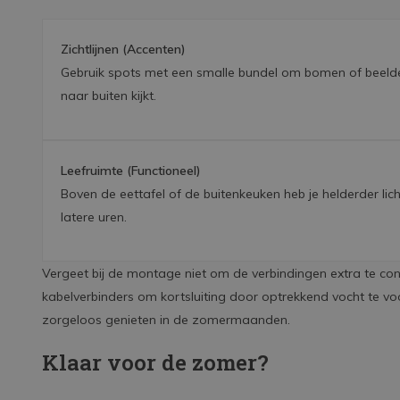
Zichtlijnen (Accenten)
Gebruik spots met een smalle bundel om bomen of beelden u
naar buiten kijkt.
Leefruimte (Functioneel)
Boven de eettafel of de buitenkeuken heb je helderder lic
latere uren.
Vergeet bij de montage niet om de verbindingen extra te cont
kabelverbinders om kortsluiting door optrekkend vocht te v
zorgeloos genieten in de zomermaanden.
Klaar voor de zomer?