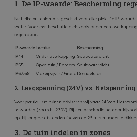
1. De IP-waarde: Bescherming teg
Niet elke buitenlamp is geschikt voor elke plek. De IP-waar
water. Voor een beschutte plek zoals onder een overkapping
regen staat.
IP-waarde
Locatie
Bescherming
IP44
Onder overkapping
Spatwaterdicht
IP65
Open tuin / Borders
Spuitwaterdicht
IP67/68
Vlakbij vijver / Grond
Dompeldicht
2. Laagspanning (24V) vs. Netspanning
Voor particuliere tuinen adviseren wij vaak
24 Volt
. Het voor
te worden (zoals bij 230V). Bij een beschadiging door bijvoo
op: bij langere afstanden (boven de 25 meter) moet je dikke
3. De tuin indelen in zones