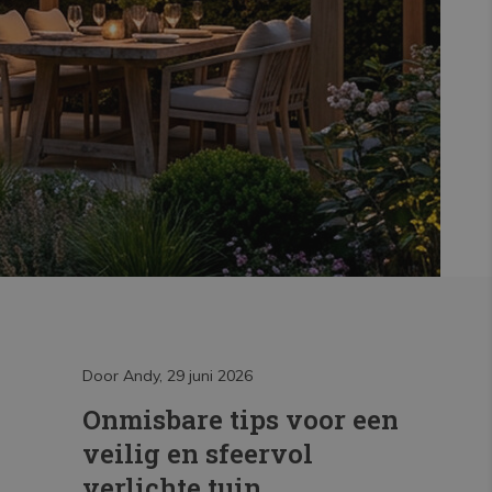
Door Andy, 29 juni 2026
Door Andy, 2
de
Onmisbare tips voor een
Inbouw
 je
veilig en sfeervol
install
verlichte tuin
Lees meer