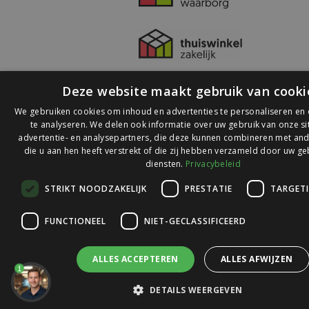
Deze website maakt gebruik van cooki
We gebruiken cookies om inhoud en advertenties te personaliseren en
te analyseren. We delen ook informatie over uw gebruik van onze s
advertentie- en analysepartners, die deze kunnen combineren met and
die u aan hen heeft verstrekt of die zij hebben verzameld door uw ge
© 2026 Ledlichtdiscounter.nl
diensten.
Privacybeleid
STRIKT NOODZAKELIJK
PRESTATIE
TARGET
Wij scoren een
9,1
op
9,1
Webwinkelkeur
FUNCTIONEEL
NIET-GECLASSIFICEERD
ALLES ACCEPTEREN
ALLES AFWIJZEN
1
DETAILS WEERGEVEN