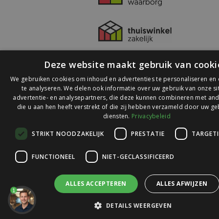
Deze website maakt gebruik van cooki
We gebruiken cookies om inhoud en advertenties te personaliseren en
te analyseren. We delen ook informatie over uw gebruik van onze s
advertentie- en analysepartners, die deze kunnen combineren met and
die u aan hen heeft verstrekt of die zij hebben verzameld door uw ge
© 2026 Ledlichtdiscounter.nl
diensten.
Privacybeleid
STRIKT NOODZAKELIJK
PRESTATIE
TARGET
Wij scoren een
9,1
op
9,1
Webwinkelkeur
FUNCTIONEEL
NIET-GECLASSIFICEERD
ALLES ACCEPTEREN
ALLES AFWIJZEN
1
DETAILS WEERGEVEN