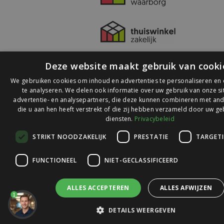
Deze website maakt gebruik van cooki
We gebruiken cookies om inhoud en advertenties te personaliseren en
te analyseren. We delen ook informatie over uw gebruik van onze s
advertentie- en analysepartners, die deze kunnen combineren met and
die u aan hen heeft verstrekt of die zij hebben verzameld door uw ge
© 2026 Ledlichtdiscounter.nl
diensten.
Privacybeleid
STRIKT NOODZAKELIJK
PRESTATIE
TARGET
Wij scoren een
9,1
op
9,1
Webwinkelkeur
FUNCTIONEEL
NIET-GECLASSIFICEERD
ALLES ACCEPTEREN
ALLES AFWIJZEN
1
DETAILS WEERGEVEN