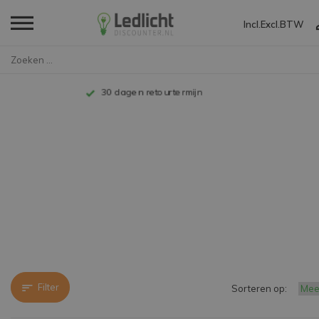
Incl.
Excl.
BTW
Home
Merken
Ellen
Tot 10 jaar garantie
Filter
Sorteren op: