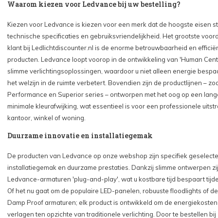
Waarom kiezen voor Ledvance bij uw bestelling?
Kiezen voor Ledvance is kiezen voor een merk dat de hoogste eisen st
technische specificaties en gebruiksvriendelijkheid. Het grootste voord
klant bij Ledlichtdiscounter.nl is de enorme betrouwbaarheid en efficië
producten. Ledvance loopt voorop in de ontwikkeling van 'Human Centr
slimme verlichtingsoplossingen, waardoor u niet alleen energie bespa
het welzijn in de ruimte verbetert. Bovendien zijn de productlijnen – zo
Performance en Superior series – ontworpen met het oog op een lang
minimale kleurafwijking, wat essentieel is voor een professionele uitst
kantoor, winkel of woning.
Duurzame innovatie en installatiegemak
De producten van Ledvance op onze webshop zijn specifiek geselect
installatiegemak en duurzame prestaties. Dankzij slimme ontwerpen zi
Ledvance-armaturen 'plug-and-play', wat u kostbare tijd bespaart tij
Of het nu gaat om de populaire LED-panelen, robuuste floodlights of de
Damp Proof armaturen; elk product is ontwikkeld om de energiekosten 
verlagen ten opzichte van traditionele verlichting. Door te bestellen bij