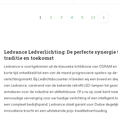
1
2
3
4
5
13
Ledvance Ledverlichting: De perfecte synergie
traditie en toekomst
Ledvance is voortgekomen uit de klassieke lichtdivisie van OSRAM en h
korte tijd ontwikkeld tot een van de meest progressieve spelers op de
verlichtingsmarkt. Bij Ledlichtdiscounter.nl bieden wij een breed en di
van Ledvance, variërend van de bekende retrofit LED-lampen tot gea
armaturen voor de industrie en utiliteitsbouw. Of u nu op zoek bent naa
eenvoudige vervanging voor uw huidige verlichting of een intelligent l
een compleet bedrijfspand; Ledvance staat garant voor Duitse degelijk
innovatieve kracht en een uitstekende prijs-kwaliteitverhouding.