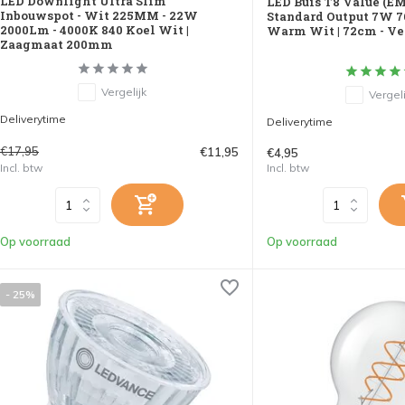
LED Downlight Ultra Slim
LED Buis T8 Value (E
Inbouwspot - Wit 225MM - 22W
Standard Output 7W 7
2000Lm - 4000K 840 Koel Wit |
Warm Wit | 72cm - V
Zaagmaat 200mm
Vergelijk
Vergeli
Deliverytime
Deliverytime
€17,95
€11,95
€4,95
Incl. btw
Incl. btw
Op voorraad
Op voorraad
- 25%