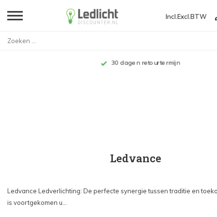
Incl.
Excl.
BTW
Home
Merken
Ledvance
Tot 10 jaar garantie
Ledvance
Ledvance Ledverlichting: De perfecte synergie tussen traditie en toe
is voortgekomen u...