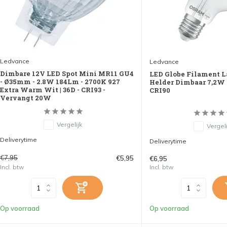
Ledvance
Ledvance
Dimbare 12V LED Spot Mini MR11 GU4
LED Globe Filament 
- Ø35mm - 2.8W 184Lm - 2700K 927
Helder Dimbaar 7,2W
Extra Warm Wit | 36D - CRI93 -
CRI90
Vervangt 20W
Vergelijk
Vergeli
Deliverytime
Deliverytime
€7,95
€5,95
€6,95
Incl. btw
Incl. btw
Op voorraad
Op voorraad