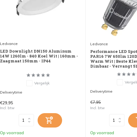
Ledvance
Ledvance
LED Downlight DN150 Aluminum
Performance LED Spot
14W 1260lm - 840 Koel Wit | 160mm -
PAR16 7W 650lm 120D 
Zaagmaat 150mm - IP44
Warm Wit | Beste Kle
Dimbaar - Vervangt 
Vergeli
Vergelijk
Deliverytime
Deliverytime
€7,95
€29,95
Incl. btw
Incl. btw
Op voorraad
Op voorraad