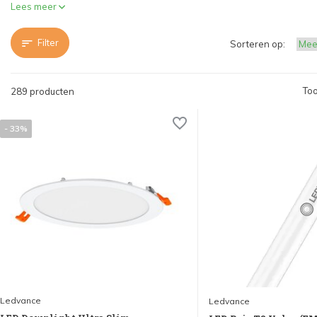
Lees meer
Filter
Sorteren op:
Too
289 producten
- 33%
Ledvance
Ledvance