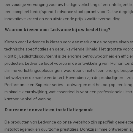
eenvoudige vervanging voor uw huidige verlichting of een intelligent l
een compleet bedrijfspand; Ledvance staat garant voor Duitse degelijk
innovatieve kracht en een uitstekende prijs-kwaliteitverhouding.
Waarom kiezen voor Ledvance bij uw bestelling?
Kiezen voor Ledvance is kiezen voor een merk dat de hoogste eisen st
technische specificaties en gebruiksvriendelijkheid. Het grootste voord
klant bij Ledlichtdiscounter.nl is de enorme betrouwbaarheid en efficië
producten. Ledvance loopt voorop in de ontwikkeling van 'Human Centr
slimme verlichtingsoplossingen, waardoor u niet alleen energie bespa
het welzijn in de ruimte verbetert. Bovendien zijn de productlijnen – zo
Performance en Superior series – ontworpen met het oog op een lang
minimale kleurafwijking, wat essentieel is voor een professionele uitst
kantoor, winkel of woning.
Duurzame innovatie en installatiegemak
De producten van Ledvance op onze webshop zijn specifiek geselect
installatiegemak en duurzame prestaties. Dankzij slimme ontwerpen zi