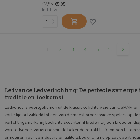
€7,95
€5,95
Incl. btw
1
2
3
4
5
13
Ledvance Ledverlichting: De perfecte synergie
traditie en toekomst
Ledvance is voortgekomen uit de klassieke lichtdivisie van OSRAM en h
korte tijd ontwikkeld tot een van de meest progressieve spelers op de
verlichtingsmarkt. Bij Ledlichtdiscounter.nl bieden wij een breed en di
van Ledvance, variërend van de bekende retrofit LED-lampen tot gea
armaturen voor de industrie en utiliteitsbouw. Of u nu op zoek bent naa