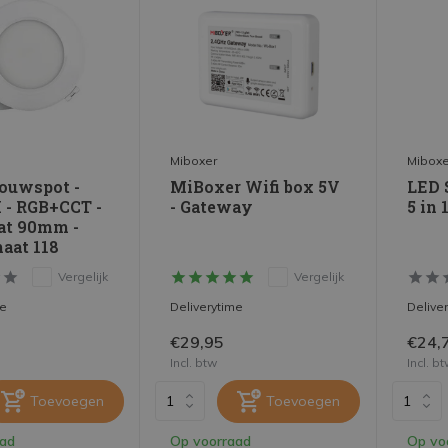
Miboxer
Miboxe
ouwspot -
MiBoxer Wifi box 5V
LED S
- RGB+CCT -
- Gateway
5 in 
at 90mm -
aat 118
Vergelijk
Vergelijk
me
Deliverytime
Delive
€29,95
€24,
Incl. btw
Incl. b
Toevoegen
Toevoegen
aad
Op voorraad
Op vo