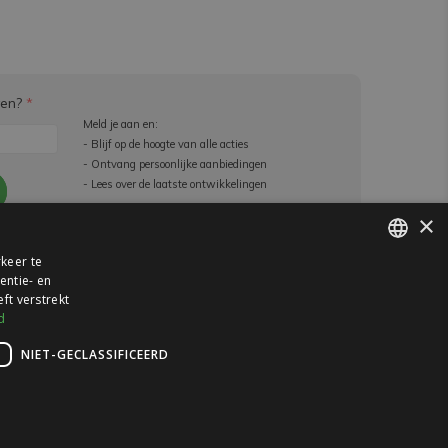
ven?
*
Meld je aan en:
- Blijf op de hoogte van alle acties
- Ontvang persoonlijke aanbiedingen
- Lees over de laatste ontwikkelingen
×
e beperkingen
keer te
entie- en
DUTCH
ft verstrekt
GERMAN
d
NIET-GECLASSIFICEERD