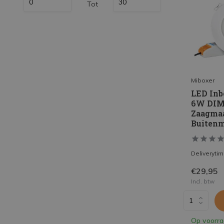
Tot
LED Strips
Decoratieve verlichting
LED Buitenverlichting
LED Noodverlichting
Installatiemateriaal
Miboxer
LED Inb
Mega Sale
6W DIM 
Zaagma
Verduurzaming
Buitenm
LED TL verlichting
Deliveryti
€29,95
Incl. btw
Op voorr