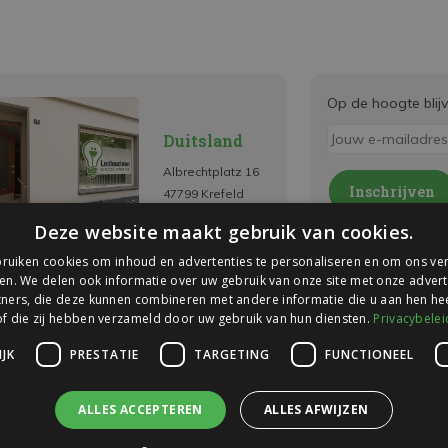
Op de hoogte blij
Duitsland
Albrechtplatz 16
Inschrijven
47799 Krefeld
* Lees hier de wettelijk
Deze website maakt gebruik van cookies.
ruiken cookies om inhoud en advertenties te personaliseren en om ons ver
en. We delen ook informatie over uw gebruik van onze site met onze advert
ners, die deze kunnen combineren met andere informatie die u aan hen hee
of die zij hebben verzameld door uw gebruik van hun diensten.
Privacybelei
JK
PRESTATIE
TARGETING
FUNCTIONEEL
ALLES ACCEPTEREN
ALLES AFWIJZEN
9,1
Wij scoren een
9,1
op
Webwinkelkeur