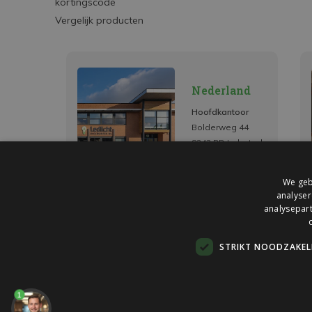
kortingscode
Vergelijk producten
Nederland
Hoofdkantoor
Bolderweg 44
8243 RD Lelystad
We geb
analyser
analysepart
STRIKT NOODZAKELI
1
© 2026 Ledlichtdiscounter.nl