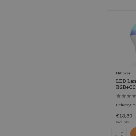
Miboxer
LED Lam
RGB+CC
Deliveryti
€18,80
Incl. btw