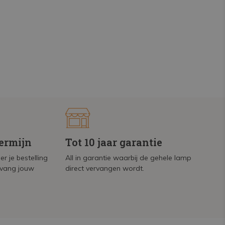
termijn
Tot 10 jaar garantie
r je bestelling
All in garantie waarbij de gehele lamp
tvang jouw
direct vervangen wordt.