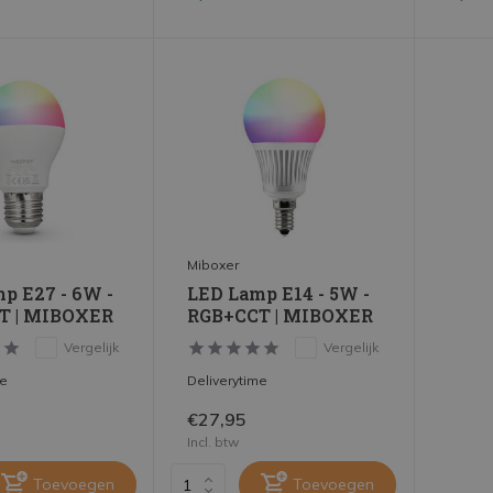
Miboxer
p E27 - 6W -
LED Lamp E14 - 5W -
T | MIBOXER
RGB+CCT | MIBOXER
Vergelijk
Vergelijk
me
Deliverytime
€27,95
Incl. btw
Toevoegen
Toevoegen