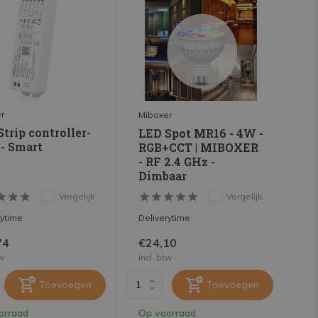
r
Miboxer
trip controller-
LED Spot MR16 - 4W -
1- Smart
RGB+CCT | MIBOXER
- RF 2.4 GHz -
Dimbaar
Vergelijk
Vergelijk
rytime
Deliverytime
74
€24,10
tw
Incl. btw
Toevoegen
Toevoegen
orraad
Op voorraad