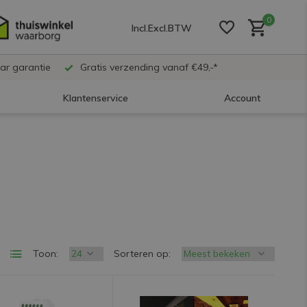
0
Incl.
Excl.
BTW
ar garantie
Gratis verzending vanaf €49,-*
Klantenservice
Account
Account aanmaken
Account aanmaken
Account aanmaken
Toon:
Sorteren op: