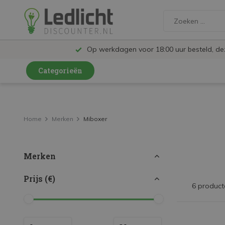
Op werkdagen voor 18:00 uur besteld, d
Categorieën
LED Lampen en Spots
LED Railspots
Home
Merken
Miboxer
LED Panelen
Merken
LED TL
LED Plafondlampen en Wandlampen
Prijs (€)
6 product
LED Schijnwerpers
LED High Bay lampen