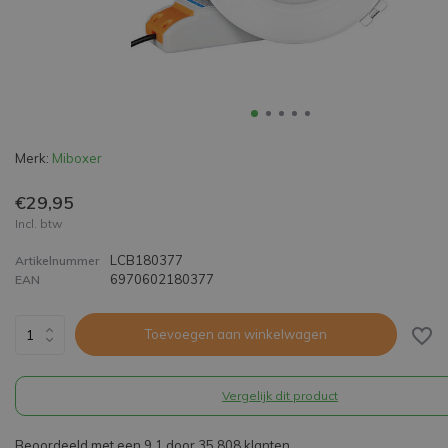
Merk:
Miboxer
€29,95
Incl. btw
LCB180377
Artikelnummer
6970602180377
EAN
Toevoegen aan winkelwagen
Vergelijk dit product
Beoordeeld met een 9,1 door 35.808 klanten