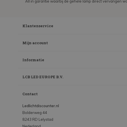
All in garantie waarbij de gehele lamp direct vervangen wo
Klantenservice
Mijn account
Informatie
LCB LED EUROPE B.V.
Contact
Ledlichtdiscounter.nl
Bolderweg 44
8243 RD Lelystad
Nederland