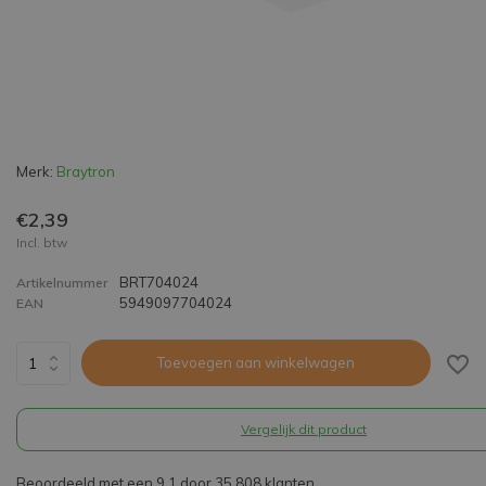
Merk:
Braytron
€2,39
Incl. btw
BRT704024
Artikelnummer
5949097704024
EAN
Toevoegen aan winkelwagen
Vergelijk dit product
Beoordeeld met een 9,1 door 35.808 klanten