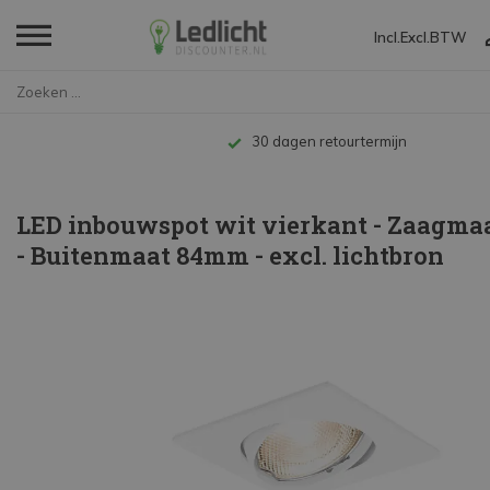
Incl.
Excl.
BTW
Home
LED inbouwspot wit vierkant - ...
Tot 10 jaar garantie
LED inbouwspot wit vierkant - Zaagm
- Buitenmaat 84mm - excl. lichtbron