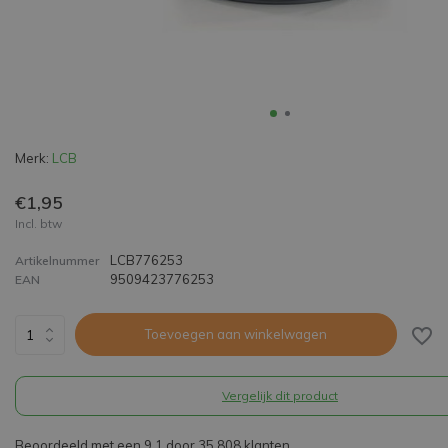
Merk:
LCB
€1,95
Incl. btw
LCB776253
Artikelnummer
9509423776253
EAN
Toevoegen aan winkelwagen
Vergelijk dit product
Beoordeeld met een 9,1 door 35.808 klanten