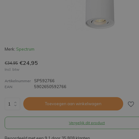
Merk:
Spectrum
€24,95
€34,95
Incl. btw
SP592766
Artikelnummer
5902650592766
EAN
Toevoegen aan winkelwagen
Vergelijk dit product
Beoordeeld met een 9,1 door 35.808 klanten