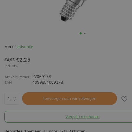
Merk:
Ledvance
€2,25
€4,95
Incl. btw
LV069178
Artikelnummer
4099854069178
EAN
Toevoegen aan winkelwagen
Vergelijk dit product
Beoordeeld met een 9,1 door 35.808 klanten