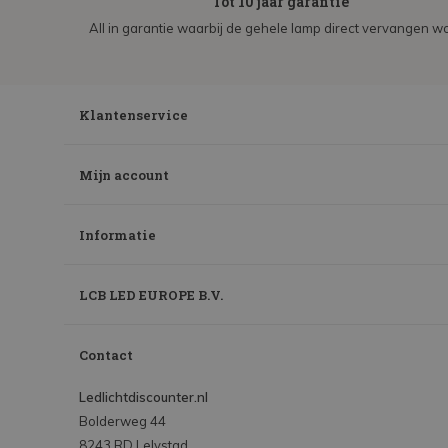
Tot 10 jaar garantie
All in garantie waarbij de gehele lamp direct vervangen wo
Klantenservice
Mijn account
Informatie
LCB LED EUROPE B.V.
Contact
Ledlichtdiscounter.nl
Bolderweg 44
8243 RD Lelystad