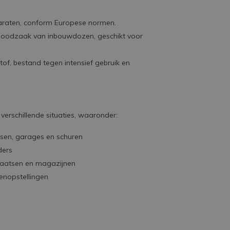
paraten, conform Europese normen.
 noodzaak van inbouwdozen, geschikt voor
, bestand tegen intensief gebruik en
 verschillende situaties, waaronder:
assen, garages en schuren
ders
plaatsen en magazijnen
tenopstellingen