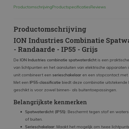
Productomschrijving
Productspecificaties
Reviews
Productomschrijving
ION Industries Combinatie Spatwa
- Randaarde - IP55 - Grijs
De
ION Industries combinatie spatwaterdicht
is een praktisch
van lichtpunten en het aansluiten van elektrische apparate
unit combineert een
serieschakelaar
en een stopcontact met
Met een
IP55-classificatie
biedt deze combinatie uitstekende 
geschikt is voor zowel binnen- als buitentoepassingen.
Belangrijkste kenmerken
Spatwaterdicht (IP55):
Beschermt tegen stof en waterstr
of buiten.
Serieschakelaar:
Maakt het mogelijk om twee lichtpunte