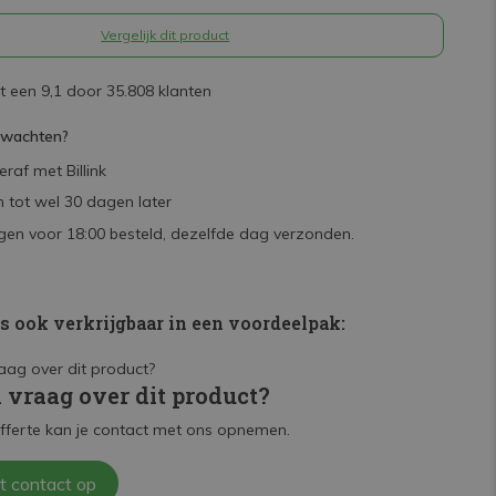
Vergelijk dit product
 een 9,1 door 35.808 klanten
rwachten?
raf met Billink
 tot wel 30 dagen later
en voor 18:00 besteld, dezelfde dag verzonden.
is ook verkrijgbaar in een voordeelpak:
n vraag over dit product?
fferte kan je contact met ons opnemen.
t contact op