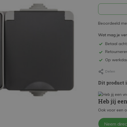
Beoordeeld met
Wat mag je ve
Betaal achte
Retourneren
Op werkdag
Delen
Dit product 
Heb jij ee
Ook voor een o
Neem direc