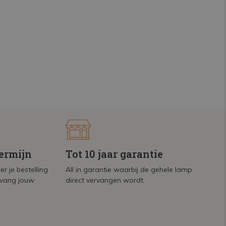
termijn
Tot 10 jaar garantie
r je bestelling
All in garantie waarbij de gehele lamp
tvang jouw
direct vervangen wordt.