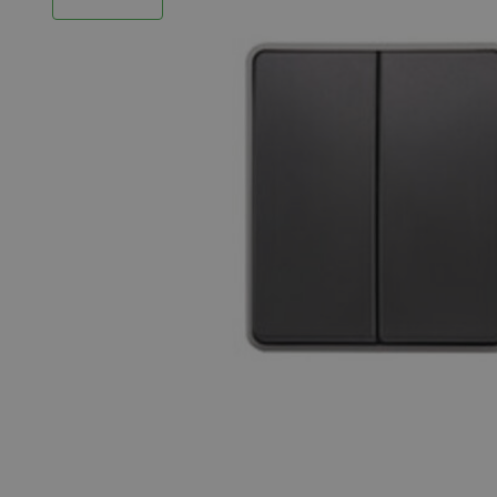
LED Strips
Decoratieve verlichting
LED Buitenverlichting
LED Noodverlichting
Installatiemateriaal
Mega Sale
Verduurzaming
LED TL verlichting