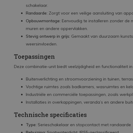
schakelaar.
Randaarde:
Zorgt voor een veilige aansluiting van ap
Opbouwmontage:
Eenvoudig te installeren zonder de
muren en andere oppervlakken.
Stevig ontwerp in grijs:
Gemaakt van duurzaam kunststof
weersinvloeden.
Toepassingen
Deze combinatie-unit biedt veelzijdigheid en functionaliteit in
Buitenverlichting en stroomvoorziening in tuinen, terr
Vochtige ruimtes zoals badkamers, wasruimtes en kel
Industriële en commerciële toepassingen, zoals werk
Installaties in overkappingen, veranda’s en andere bui
Technische specificaties
Type:
Serieschakelaar en stopcontact met randaarde
Behuizing:
Spatwaterdicht, IP55-geclassificeerd