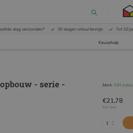
ezelfde dag verzonden*
30 dagen retourtermijn
Tot 10 ja
Keuzehulp
opbouw - serie -
Merk:
ION Indus
€21,78
Incl. btw