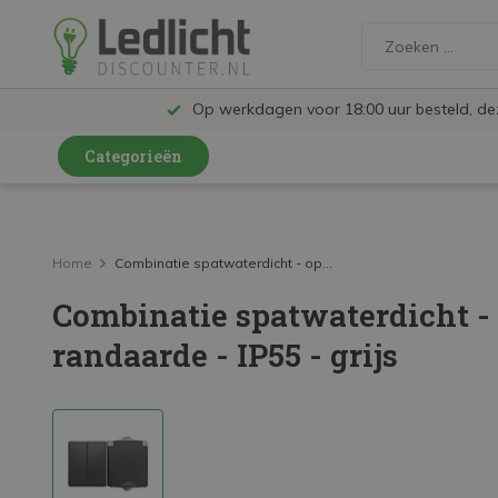
Op werkdagen voor 18:00 uur besteld, d
Categorieën
LED Lampen en Spots
LED Railspots
Home
Combinatie spatwaterdicht - op...
Combinatie spatwaterdicht - 
LED Panelen
randaarde - IP55 - grijs
LED TL
LED Plafondlampen en Wandlampen
LED Schijnwerpers
LED High Bay lampen