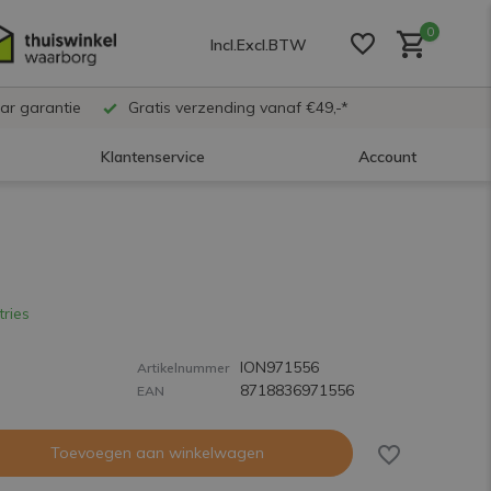
0
Incl.
Excl.
BTW
ar garantie
Gratis verzending vanaf €49,-*
Klantenservice
Account
Account aanmaken
Account aanmaken
tries
ION971556
Account aanmaken
Artikelnummer
8718836971556
EAN
Toevoegen aan winkelwagen