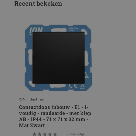
Recent bekeken
ION Industries
Contactdoos inbouw - E1 - 1-
voudig - randaarde - met klep
AB - IP44 - 71 x 71 x 32 mm -
Mat Zwart
Vergelijk