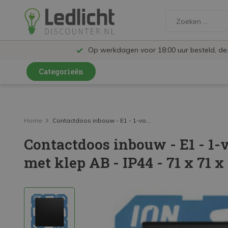
Op werkdagen voor 18:00 uur besteld, d
Categorieën
LED Lampen en Spots
LED Railspots
Home
Contactdoos inbouw - E1 - 1-vo...
Contactdoos inbouw - E1 - 1-
LED Panelen
met klep AB - IP44 - 71 x 71 
LED TL
LED Plafondlampen en Wandlampen
LED Schijnwerpers
LED High Bay lampen