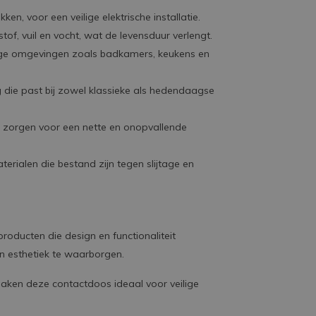
en, voor een veilige elektrische installatie.
tof, vuil en vocht, wat de levensduur verlengt.
tige omgevingen zoals badkamers, keukens en
ng die past bij zowel klassieke als hedendaagse
zorgen voor een nette en onopvallende
ialen die bestand zijn tegen slijtage en
oducten die design en functionaliteit
n esthetiek te waarborgen.
maken deze contactdoos ideaal voor veilige