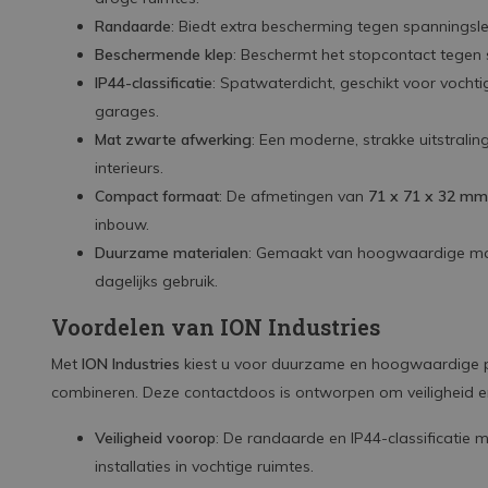
Randaarde
: Biedt extra bescherming tegen spanningslekk
Beschermende klep
: Beschermt het stopcontact tegen s
IP44-classificatie
: Spatwaterdicht, geschikt voor voch
garages.
Mat zwarte afwerking
: Een moderne, strakke uitstrali
interieurs.
Compact formaat
: De afmetingen van
71 x 71 x 32 mm
inbouw.
Duurzame materialen
: Gemaakt van hoogwaardige mater
dagelijks gebruik.
Voordelen van ION Industries
Met
ION Industries
kiest u voor duurzame en hoogwaardige pr
combineren. Deze contactdoos is ontworpen om veiligheid e
Veiligheid voorop
: De randaarde en IP44-classificatie 
installaties in vochtige ruimtes.