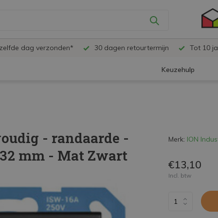
ezelfde dag verzonden*
30 dagen retourtermijn
Tot 10 ja
Keuzehulp
voudig - randaarde -
Merk:
ION Indus
x 32 mm - Mat Zwart
€13,10
Incl. btw