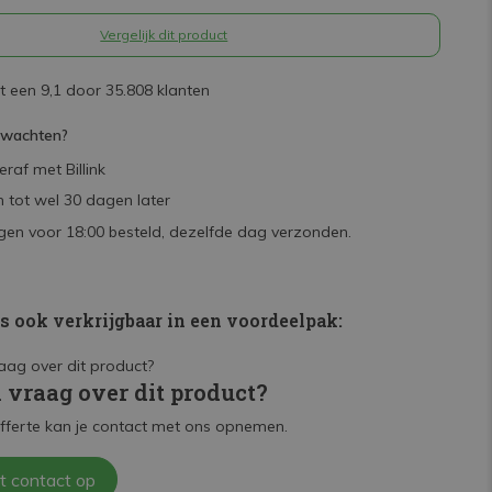
Vergelijk dit product
 een 9,1 door 35.808 klanten
rwachten?
raf met Billink
 tot wel 30 dagen later
en voor 18:00 besteld, dezelfde dag verzonden.
is ook verkrijgbaar in een voordeelpak:
n vraag over dit product?
fferte kan je contact met ons opnemen.
t contact op