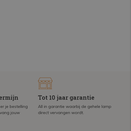
termijn
Tot 10 jaar garantie
r je bestelling
All in garantie waarbij de gehele lamp
tvang jouw
direct vervangen wordt.