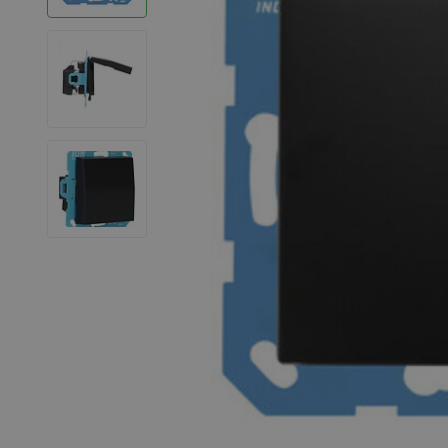
LED Strips
Decoratieve verlichting
LED Buitenverlichting
LED Noodverlichting
Installatiemateriaal
Mega Sale
Verduurzaming
LED TL verlichting