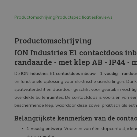
Productomschrijving
Productspecificaties
Reviews
Productomschrijving
ION Industries E1 contactdoos inb
randaarde - met klep AB - IP44 - 
De
ION Industries E1 contactdoos inbouw - 1-voudig - randaar
en functionele oplossing voor elektrische aansluitingen. Dank
spatwaterdicht en daardoor geschikt voor gebruik in vochti
overdekte buitenruimtes. De contactdoos is voorzien van ee
beschermende
klep
, waardoor deze zowel praktisch als esthe
Belangrijkste kenmerken van de conta
1-voudig ontwerp
: Voorzien van één stopcontact, idea
droge ruimtes.