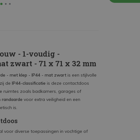
ouw - 1-voudig -
mat zwart - 71 x 71 x 32 mm
de - met klep - IP44 - mat zwart
is een stijlvolle
zij de
IP44-classificatie
is deze contactdoos
ge ruimtes zoals badkamers, garages of
n
randaarde
voor extra veiligheid en een
tisch is.
ctdoos
al voor diverse toepassingen in vochtige of