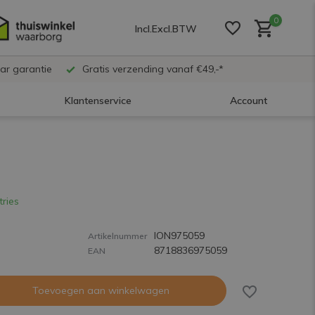
0
Incl.
Excl.
BTW
ar garantie
Gratis verzending vanaf €49,-*
Klantenservice
Account
Account aanmaken
Account aanmaken
tries
ION975059
Account aanmaken
Artikelnummer
8718836975059
EAN
Toevoegen aan winkelwagen