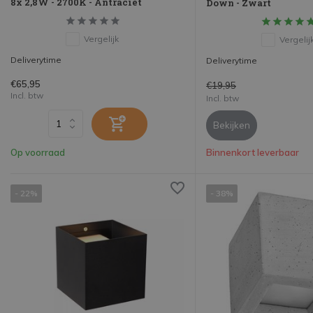
8x 2,8W - 2700K - Antraciet
Down - Zwart
Vergelijk
Vergelij
Deliverytime
Deliverytime
€65,95
€19,95
Incl. btw
Incl. btw
Bekijken
Op voorraad
Binnenkort leverbaar
- 22%
- 38%