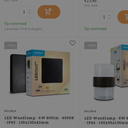
Incl. btw
€13,95
Incl. btw
Op voorraad
Op voorraad
Levertijd 4 tot 8 dagen
- 55%
- 60%
Modee
Modee
LED Wandlamp - 6W 800lm - 4000K
LED Wandlamp - 8W 8
- IP65 - 135x135x42mm
- IP44 - 105x95x135m