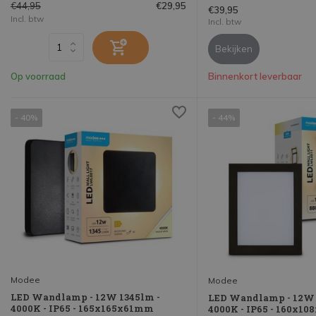
€44,95
€29,95
€39,95
Incl. btw
Incl. btw
Bekijken
Op voorraad
Binnenkort leverbaar
- 40%
- 44%
Modee
Modee
LED Wandlamp - 12W 1345lm -
LED Wandlamp - 12W 
4000K - IP65 - 165x165x61mm
4000K - IP65 - 160x1