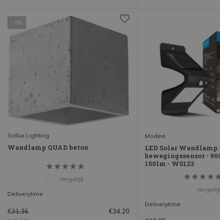
- 9%
Sollux Lighting
Modee
Wandlamp QUAD beton
LED Solar Wandlamp
bewegingssensor - 90
150lm - WS123
Vergelijk
Vergelij
Deliverytime
Deliverytime
€31,36
€34,20