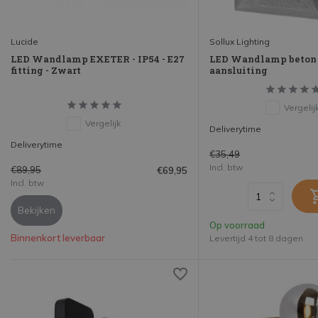
Lucide
Sollux Lighting
LED Wandlamp EXETER - IP54 - E27
LED Wandlamp beton L
fitting - Zwart
aansluiting
Vergelij
Vergelijk
Deliverytime
Deliverytime
€35,49
Incl. btw
€89,95
€69,95
Incl. btw
Bekijken
Op voorraad
Binnenkort leverbaar
Levertijd 4 tot 8 dagen