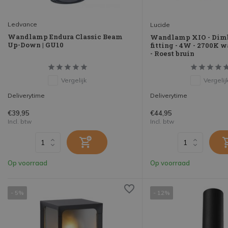
Ledvance
Lucide
Wandlamp Endura Classic Beam
Wandlamp XIO - Dimb
Up-Down | GU10
fitting - 4W - 2700K 
- Roest bruin
Vergelijk
Vergelij
Deliverytime
Deliverytime
€39,95
€44,95
Incl. btw
Incl. btw
Op voorraad
Op voorraad
- 5%
- 12%