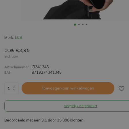
Merk:
LCB
€3,95
€4,95
Incl. btw
IB341345
Artikelnummer
8719274341345
EAN
Toevoegen aan winkelwagen
Vergelijk dit product
Beoordeeld met een 9,1 door 35.808 klanten