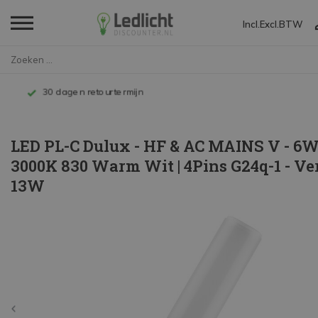
Incl.
Excl.
BTW
Home
LED PL-C Dulux - HF & AC MAINS...
Tot 10 jaar garantie
LED PL-C Dulux - HF & AC MAINS V - 6W
3000K 830 Warm Wit | 4Pins G24q-1 - V
13W