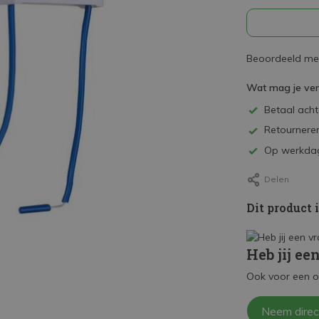
Beoordeeld met
Wat mag je ve
Betaal achte
Retourneren
Op werkdag
Delen
Dit product 
Heb jij ee
Ook voor een o
Neem direc