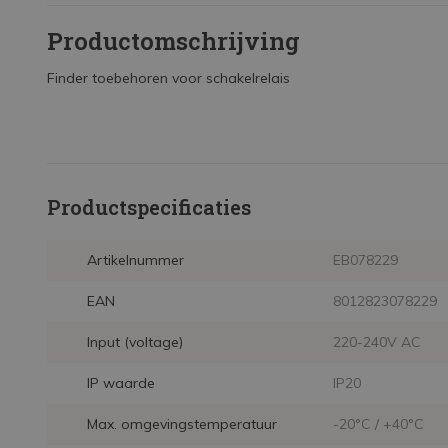
Productomschrijving
Finder toebehoren voor schakelrelais
Productspecificaties
Artikelnummer
EB078229
EAN
8012823078229
Input (voltage)
220-240V AC
IP waarde
IP20
Max. omgevingstemperatuur
-20°C / +40°C