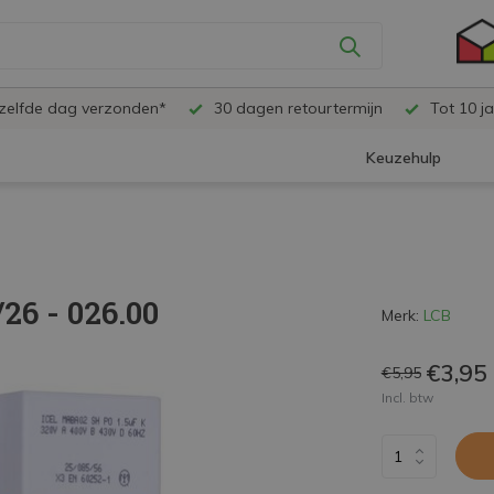
ezelfde dag verzonden*
30 dagen retourtermijn
Tot 10 ja
Keuzehulp
26 - 026.00
Merk:
LCB
€3,95
€5,95
Incl. btw