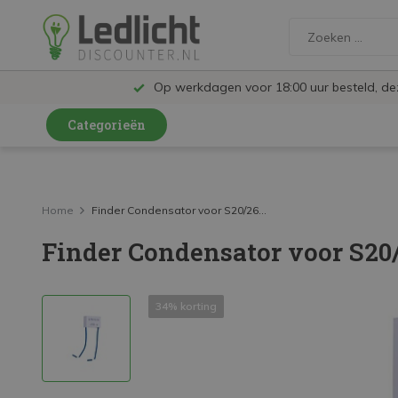
Op werkdagen voor 18:00 uur besteld, d
Categorieën
LED Lampen en Spots
LED Railspots
Home
Finder Condensator voor S20/26...
Finder Condensator voor S20/
LED Panelen
LED TL
34% korting
LED Plafondlampen en Wandlampen
LED Schijnwerpers
LED High Bay lampen