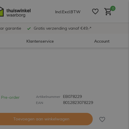
0
Incl.
Excl.
BTW
ar garantie
Gratis verzending vanaf €49,-*
Klantenservice
Account
Account aanmaken
Account aanmaken
EB078229
Account aanmaken
Artikelnummer
Pre-order
8012823078229
EAN
Toevoegen aan winkelwagen