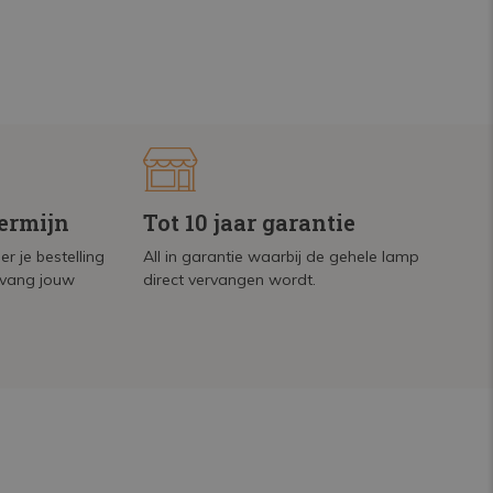
termijn
Tot 10 jaar garantie
r je bestelling
All in garantie waarbij de gehele lamp
tvang jouw
direct vervangen wordt.