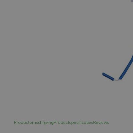
LED Strips
Decoratieve verlichting
LED Buitenverlichting
LED Noodverlichting
Installatiemateriaal
Mega Sale
Verduurzaming
LED TL verlichting
Productomschrijving
Productspecificaties
Reviews