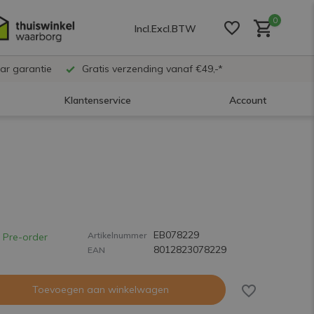
0
Incl.
Excl.
BTW
ar garantie
Gratis verzending vanaf €49,-*
Klantenservice
Account
Account aanmaken
Account aanmaken
EB078229
Account aanmaken
Artikelnummer
Pre-order
8012823078229
EAN
Toevoegen aan winkelwagen