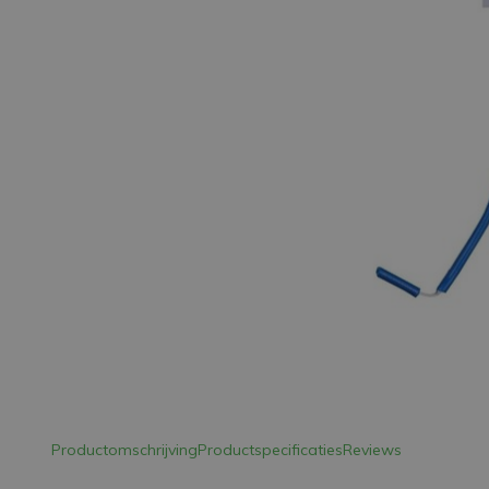
LED Strips
Decoratieve verlichting
LED Buitenverlichting
LED Noodverlichting
Installatiemateriaal
Mega Sale
Verduurzaming
LED TL verlichting
Productomschrijving
Productspecificaties
Reviews