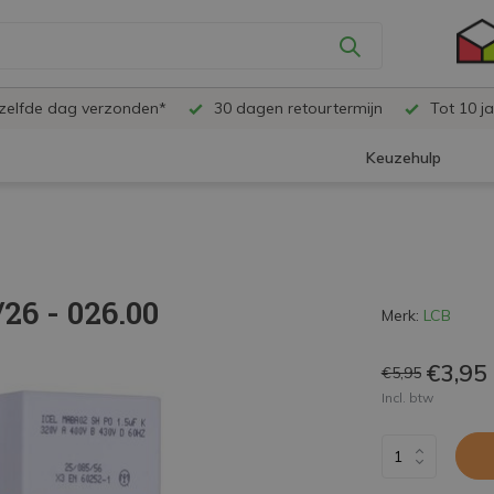
ezelfde dag verzonden*
30 dagen retourtermijn
Tot 10 ja
Keuzehulp
26 - 026.00
Merk:
LCB
€3,95
€5,95
Incl. btw