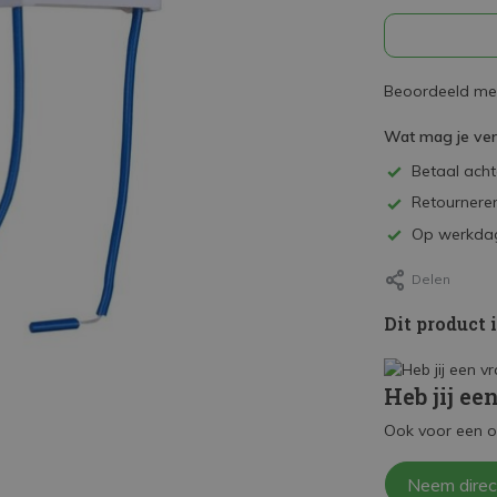
Beoordeeld met
Wat mag je ve
Betaal achte
Retourneren
Op werkdag
Delen
Dit product 
Heb jij ee
Ook voor een o
Neem direc