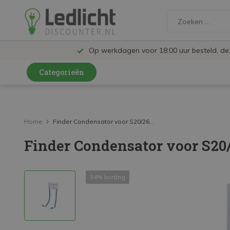
Op werkdagen voor 18:00 uur besteld, d
Categorieën
LED Lampen en Spots
LED Railspots
Home
Finder Condensator voor S20/26...
Finder Condensator voor S20/
LED Panelen
LED TL
34% korting
LED Plafondlampen en Wandlampen
LED Schijnwerpers
LED High Bay lampen