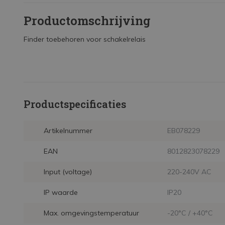
Productomschrijving
Finder toebehoren voor schakelrelais
Productspecificaties
Artikelnummer
EB078229
EAN
8012823078229
Input (voltage)
220-240V AC
IP waarde
IP20
Max. omgevingstemperatuur
-20°C / +40°C