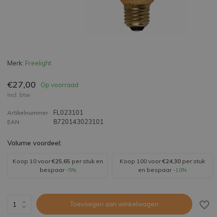
Merk:
Freelight
€27,00
Op voorraad
Incl. btw
FL023101
Artikelnummer
8720143023101
EAN
Volume voordeel:
Koop 10 voor
€25,65
per stuk en
Koop 100 voor
€24,30
per stuk
bespaar
-5%
en bespaar
-10%
Toevoegen aan winkelwagen