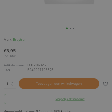
Merk:
Braytron
€3,95
Incl. btw
BRT706325
Artikelnummer
5949097706325
EAN
Toevoegen aan winkelwagen
Vergelijk dit product
Beoordeeld met een 9,1 door 35.808 klanten