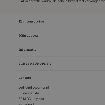
All in garantie waarbij de gehele lamp direct vervangen wo
Klantenservice
Mijn account
Informatie
LCB LED EUROPE B.V.
Contact
Ledlichtdiscounter.nl
Bolderweg 44
8243 RD Lelystad
Nederland