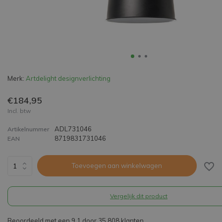
Merk:
Artdelight designverlichting
€184,95
Incl. btw
ADL731046
Artikelnummer
8719831731046
EAN
Toevoegen aan winkelwagen
Vergelijk dit product
Beoordeeld met een 9,1 door 35.808 klanten