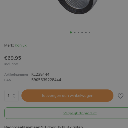
Merk:
Kanlux
€69,95
Incl. btw
KL228444
Artikelnummer
5905339228444
EAN
Toevoegen aan winkelwagen
Vergelijk dit product
Beoordeeld met een 9,1 door 35.808 klanten