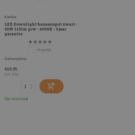
Kanlux
LED Downlight banaanspot zwart -
33W 110lm p/w - 4000K - 3 jaar
garantie
Vergelijk
Deliverytime
€69,95
Incl. btw
Op voorraad