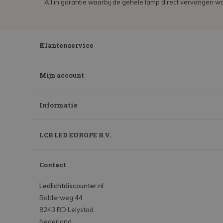
All in garantie waarbij de gehele lamp direct vervangen wo
Klantenservice
Mijn account
Informatie
LCB LED EUROPE B.V.
Contact
Ledlichtdiscounter.nl
Bolderweg 44
8243 RD Lelystad
Nederland