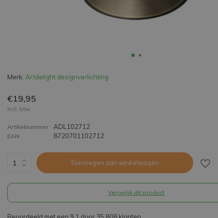
Merk:
Artdelight designverlichting
€19,95
Incl. btw
ADL102712
Artikelnummer
8720701102712
EAN
Toevoegen aan winkelwagen
Vergelijk dit product
Beoordeeld met een 9,1 door 35.808 klanten