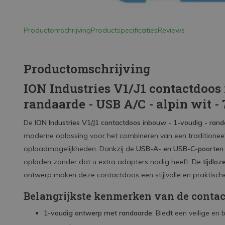
Productomschrijving
Productspecificaties
Reviews
Productomschrijving
ION Industries V1/J1 contactdoos 
randaarde - USB A/C - alpin wit -
De
ION Industries V1/J1 contactdoos inbouw - 1-voudig - rand
moderne oplossing voor het combineren van een traditione
oplaadmogelijkheden. Dankzij de
USB-A- en USB-C-poorten
opladen zonder dat u extra adapters nodig heeft. De
tijdloz
ontwerp maken deze contactdoos een stijlvolle en praktische
Belangrijkste kenmerken van de conta
1-voudig ontwerp met randaarde
: Biedt een veilige e