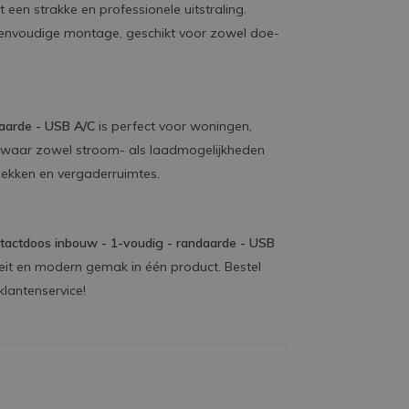
t een strakke en professionele uitstraling.
eenvoudige montage, geschikt voor zowel doe-
daarde - USB A/C
is perfect voor woningen,
n waar zowel stroom- als laadmogelijkheden
lekken en vergaderruimtes.
ntactdoos inbouw - 1-voudig - randaarde - USB
liteit en modern gemak in één product. Bestel
klantenservice!