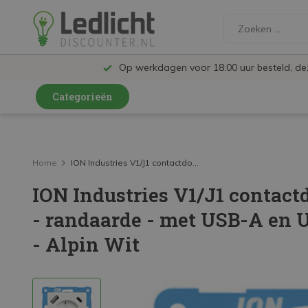
Op werkdagen voor 18:00 uur besteld, d
Categorieën
LED Lampen en Spots
LED Railspots
Home
ION Industries V1/J1 contactdo...
ION Industries V1/J1 contact
LED Panelen
- randaarde - met USB-A en U
LED TL
- Alpin Wit
LED Plafondlampen en Wandlampen
LED Schijnwerpers
LED High Bay lampen