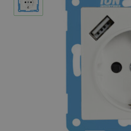
LED Strips
Decoratieve verlichting
LED Buitenverlichting
LED Noodverlichting
Installatiemateriaal
Mega Sale
Verduurzaming
LED TL verlichting