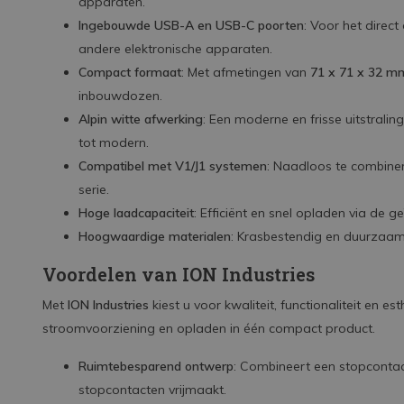
apparaten.
Ingebouwde USB-A en USB-C poorten
: Voor het direc
andere elektronische apparaten.
Compact formaat
: Met afmetingen van
71 x 71 x 32 m
inbouwdozen.
Alpin witte afwerking
: Een moderne en frisse uitstraling
tot modern.
Compatibel met V1/J1 systemen
: Naadloos te combiner
serie.
Hoge laadcapaciteit
: Efficiënt en snel opladen via de 
Hoogwaardige materialen
: Krasbestendig en duurzaam
Voordelen van ION Industries
Met
ION Industries
kiest u voor kwaliteit, functionaliteit en 
stroomvoorziening en opladen in één compact product.
Ruimtebesparend ontwerp
: Combineert een stopcontac
stopcontacten vrijmaakt.