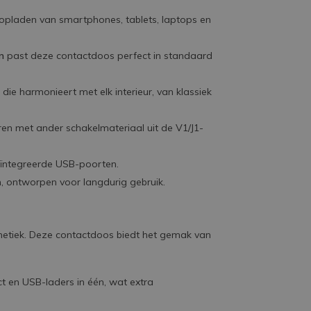
t opladen van smartphones, tablets, laptops en
m
past deze contactdoos perfect in standaard
 die harmonieert met elk interieur, van klassiek
en met ander schakelmateriaal uit de V1/J1-
geïntegreerde USB-poorten.
, ontworpen voor langdurig gebruik.
esthetiek. Deze contactdoos biedt het gemak van
t en USB-laders in één, wat extra