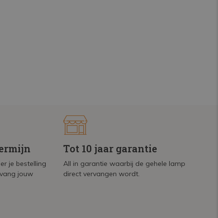
termijn
Tot 10 jaar garantie
r je bestelling
All in garantie waarbij de gehele lamp
tvang jouw
direct vervangen wordt.