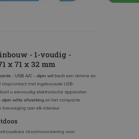
inbouw - 1-voudig -
 71 x 71 x 32 mm
aarde - USB A/C - alpin wit
biedt een slimme en
el stopcontact met ingebouwde USB-
kunt u eenvoudig elektronische apparaten
e alpin witte afwerking
en het compacte
 toevoeging aan elk interieur.
ctdoos
n betrouwbare stroomvoorziening voor