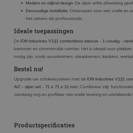
Modern en stijlvol design
: De alpin witte afwerking geef
Eenvoudige installatie
: Ontworpen voor een snelle en 
het-zelvers als professionals.
Ideale toepassingen
De
ION Industries V1/J1 contactdoos inbouw - 1-voudig - ran
kantoren en commerciële ruimtes. Het is ideaal voor plekke
nodig zijn, zoals woonkamers, slaapkamers, keukens, werkp
Bestel nu!
Upgrade uw schakelsysteem met de
ION Industries V1/J1 co
A/C - alpin wit - 71 x 71 x 32 mm
. Combineer stijl, functiona
vandaag nog en profiteer van snelle levering en uitstekende 
Productspecificaties