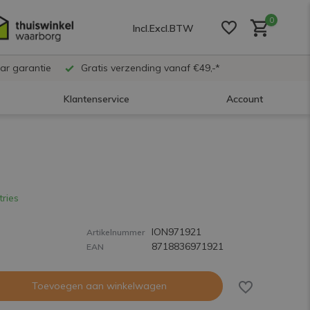
0
Incl.
Excl.
BTW
ar garantie
Gratis verzending vanaf €49,-*
Klantenservice
Account
Account aanmaken
Account aanmaken
tries
ION971921
Account aanmaken
Artikelnummer
8718836971921
EAN
Toevoegen aan winkelwagen