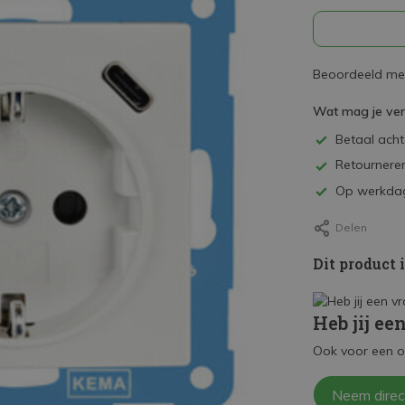
Beoordeeld met
Wat mag je ve
Betaal achte
Retourneren
Op werkdag
Delen
Dit product 
Heb jij ee
Ook voor een o
Neem direc