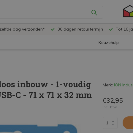
ezelfde dag verzonden*
30 dagen retourtermijn
Tot 10 ja
Keuzehulp
doos inbouw - 1-voudig
Merk:
ION Indus
SB-C - 71 x 71 x 32 mm
€32,95
Incl. btw