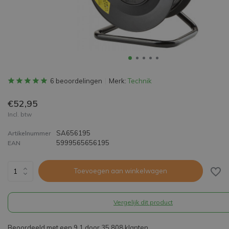
6 beoordelingen
Merk:
Technik
€52,95
Incl. btw
SA656195
Artikelnummer
5999565656195
EAN
Toevoegen aan winkelwagen
Vergelijk dit product
Beoordeeld met een 9,1 door 35.808 klanten