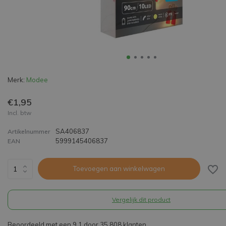
Merk:
Modee
€1,95
Incl. btw
SA406837
Artikelnummer
5999145406837
EAN
Toevoegen aan winkelwagen
Vergelijk dit product
Beoordeeld met een 9,1 door 35.808 klanten