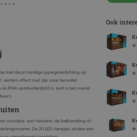
Ook inter
Ke
j
Ke
imte met deze handige ijspegelverlichting op
ol, winters effect met zijn naar beneden
én IP44-spatwaterdicht is, kunt u het overal
Ke
buurt.
buiten
Ke
 een voordeur, een hekwerk, de balkonreling of
an verlengsnoeren. De 20 LED-lampjes stralen een
le en uitnodigende kerstsfeer.