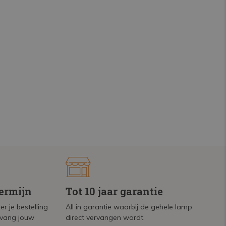
termijn
Tot 10 jaar garantie
r je bestelling
All in garantie waarbij de gehele lamp
tvang jouw
direct vervangen wordt.