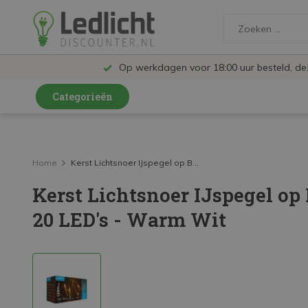
Op werkdagen voor 18:00 uur besteld, d
Categorieën
LED Lampen en Spots
LED Railspots
Home
Kerst Lichtsnoer IJspegel op B...
Kerst Lichtsnoer IJspegel op B
LED Panelen
20 LED's - Warm Wit
LED TL
LED Plafondlampen en Wandlampen
LED Schijnwerpers
LED High Bay lampen