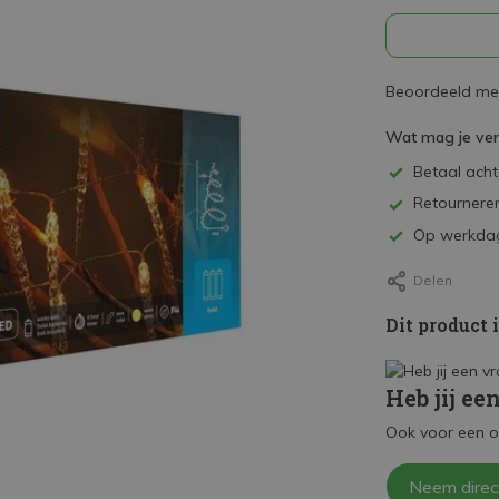
Beoordeeld met
Wat mag je ve
Betaal achte
Retourneren
Op werkdag
Delen
Dit product 
Heb jij ee
Ook voor een o
Neem direc