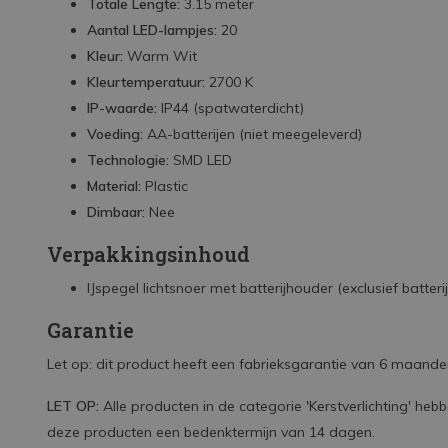
Totale Lengte:
3.15 meter
Aantal LED-lampjes:
20
Kleur:
Warm Wit
Kleurtemperatuur:
2700 K
IP-waarde:
IP44 (spatwaterdicht)
Voeding:
AA-batterijen (niet meegeleverd)
Technologie:
SMD LED
Material:
Plastic
Dimbaar:
Nee
Verpakkingsinhoud
IJspegel lichtsnoer met batterijhouder (exclusief batteri
Garantie
Let op: dit product heeft een fabrieksgarantie van 6 maanden 
LET OP:
Alle producten in de categorie 'Kerstverlichting' he
deze producten een bedenktermijn van 14 dagen.