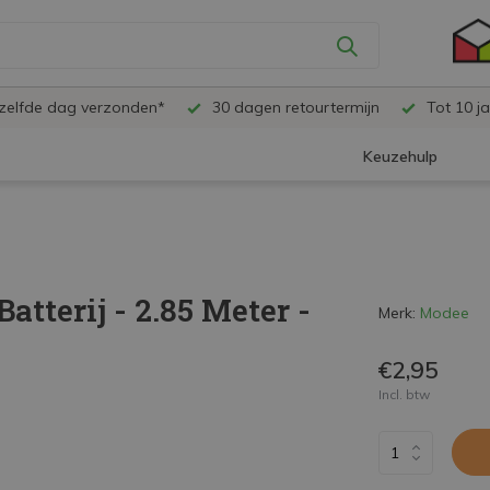
ezelfde dag verzonden*
30 dagen retourtermijn
Tot 10 ja
Keuzehulp
atterij - 2.85 Meter -
Merk:
Modee
€2,95
Incl. btw