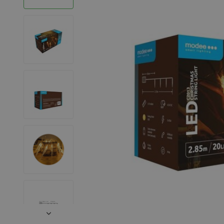
LED Strips
Decoratieve verlichting
LED Buitenverlichting
LED Noodverlichting
Installatiemateriaal
Mega Sale
Verduurzaming
LED TL verlichting