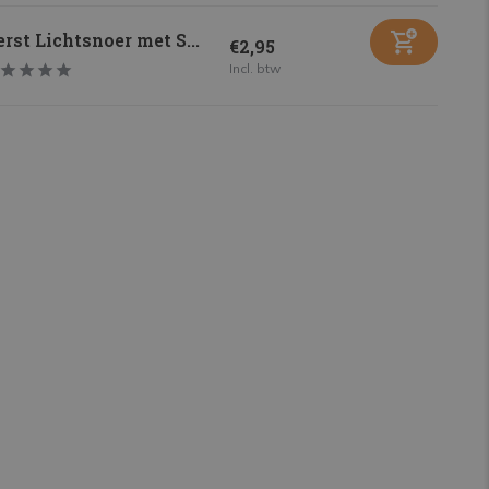
rst Lichtsnoer met S...
€2,95
Incl. btw