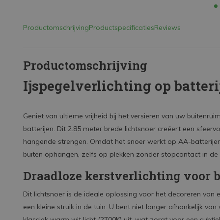
Productomschrijving
Productspecificaties
Reviews
Productomschrijving
Ijspegelverlichting op batteri
Geniet van ultieme vrijheid bij het versieren van uw buitenru
batterijen. Dit 2.85 meter brede lichtsnoer creëert een sfeerv
hangende strengen. Omdat het snoer werkt op AA-batterijen 
buiten ophangen, zelfs op plekken zonder stopcontact in de 
Draadloze kerstverlichting voor 
Dit lichtsnoer is de ideale oplossing voor het decoreren van
een kleine struik in de tuin. U bent niet langer afhankelijk v
klassiek warm wit licht (2700K) uit, wat zorgt voor een subtie