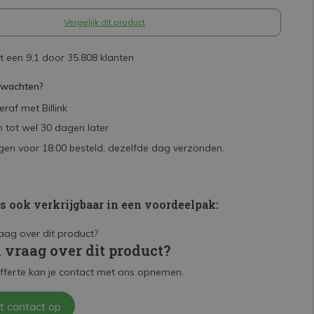
Vergelijk dit product
 een 9,1 door 35.808 klanten
rwachten?
raf met Billink
 tot wel 30 dagen later
en voor 18:00 besteld, dezelfde dag verzonden.
is ook verkrijgbaar in een voordeelpak:
n vraag over dit product?
fferte kan je contact met ons opnemen.
t contact op