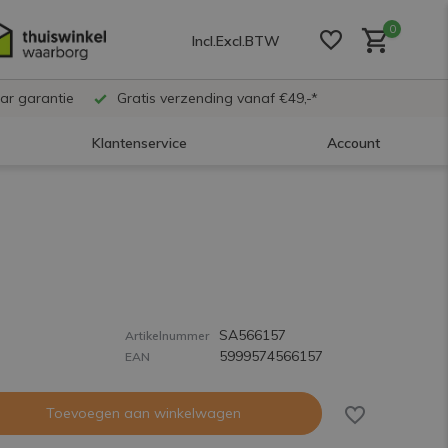
0
Incl.
Excl.
BTW
ar garantie
Gratis verzending vanaf €49,-*
Klantenservice
Account
Account aanmaken
Account aanmaken
SA566157
Account aanmaken
Artikelnummer
5999574566157
EAN
Toevoegen aan winkelwagen