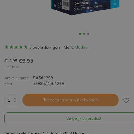
3 beoordelingen
Merk:
Modee
€9,95
€12,95
Incl. btw
SA561299
Artikelnummer
5999574561299
EAN
Toevoegen aan winkelwagen
Vergelijk dit product
Beoordeeld met een 9,1 door 35.808 klanten