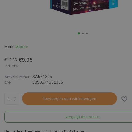
Merk:
Modee
€9,95
€12,95
Incl. btw
SA561305
Artikelnummer
5999574561305
EAN
Toevoegen aan winkelwagen
Vergelijk dit product
Beoordeeld met een 9,1 door 35.808 klanten