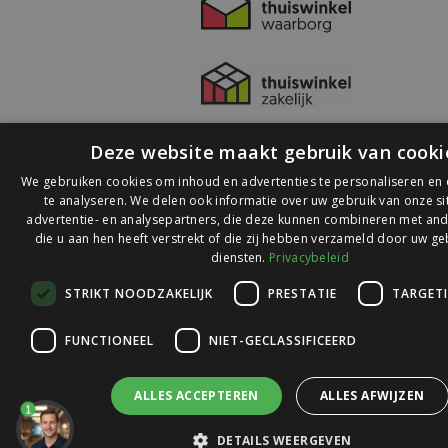
Deze website maakt gebruik van cooki
We gebruiken cookies om inhoud en advertenties te personaliseren en
te analyseren. We delen ook informatie over uw gebruik van onze s
advertentie- en analysepartners, die deze kunnen combineren met and
die u aan hen heeft verstrekt of die zij hebben verzameld door uw ge
© 2026 Ledlichtdiscounter.nl
diensten.
Privacybeleid
STRIKT NOODZAKELIJK
PRESTATIE
TARGET
Wij scoren een
9,1
op
9,1
Webwinkelkeur
FUNCTIONEEL
NIET-GECLASSIFICEERD
ALLES ACCEPTEREN
ALLES AFWIJZEN
1
DETAILS WEERGEVEN