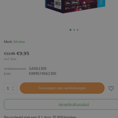
Merk:
Modee
€9,95
€12,95
Incl. btw
SA561305
Artikelnummer
5999574561305
EAN
Toevoegen aan winkelwagen
Vergelijk dit product
Beoordeeld met een 9,1 door 35.808 klanten