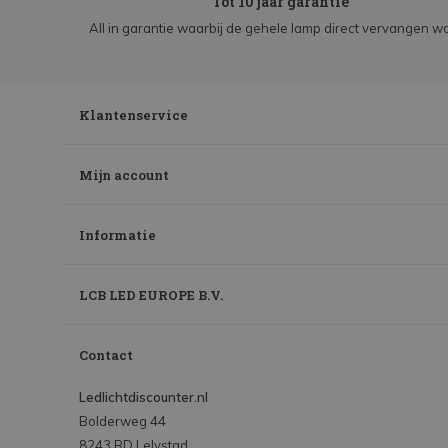
Tot 10 jaar garantie
All in garantie waarbij de gehele lamp direct vervangen wo
Klantenservice
Mijn account
Informatie
LCB LED EUROPE B.V.
Contact
Ledlichtdiscounter.nl
Bolderweg 44
8243 RD Lelystad