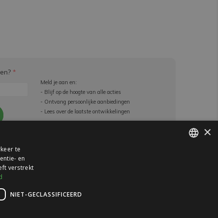
ven?
*
Meld je aan en:
- Blijf op de hoogte van alle acties
- Ontvang persoonlijke aanbiedingen
- Lees over de laatste ontwikkelingen
×
e beperkingen
keer te
entie- en
DUTCH
ft verstrekt
GERMAN
d
NIET-GECLASSIFICEERD