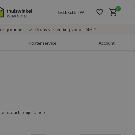
0
Incl.
Excl.
BTW
ar garantie
Gratis verzending vanaf €49,-*
Klantenservice
Account
Account aanmaken
Account aanmaken
Account aanmaken
e retourtermijn. U hee...