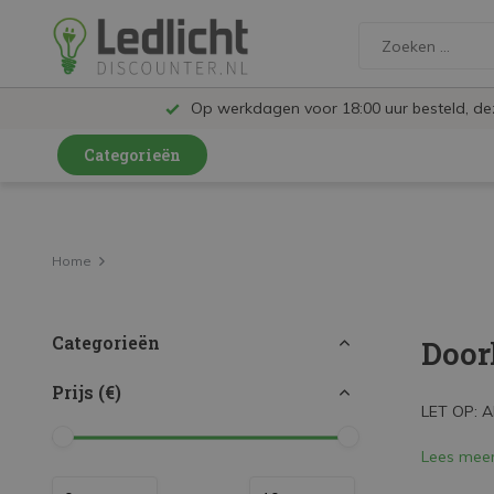
Op werkdagen voor 18:00 uur besteld, d
Categorieën
LED Lampen en Spots
LED Railspots
Home
LED Panelen
Categorieën
Door
LED TL
LED Plafondlampen en Wandlampen
Prijs (€)
LET OP: Al
LED Schijnwerpers
Lees mee
LED High Bay lampen