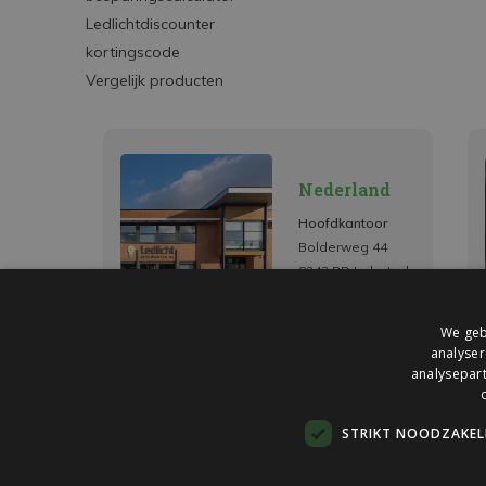
Ledlichtdiscounter
kortingscode
Vergelijk producten
Nederland
Hoofdkantoor
Bolderweg 44
8243 RD Lelystad
We geb
analyser
analysepart
STRIKT NOODZAKELI