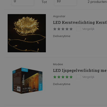
2 producten
Tot
LED Strips
Decoratieve verlichting
Aigostar
LED Buitenverlichting
LED Kerstverlichting Kerst
LED Noodverlichting
Vergelijk
Deliverytime
Installatiemateriaal
Mega Sale
Verduurzaming
LED TL verlichting
Modee
LED Ijspegelverlichting met
Vergelijk
Deliverytime