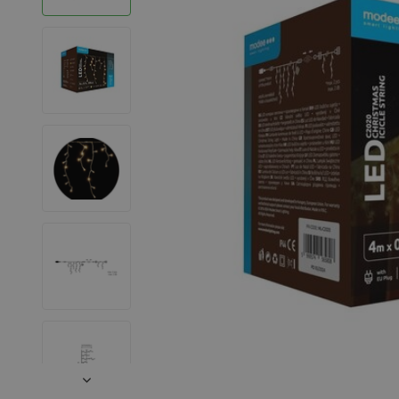
LED Strips
Decoratieve verlichting
LED Buitenverlichting
LED Noodverlichting
Installatiemateriaal
Mega Sale
Verduurzaming
LED TL verlichting