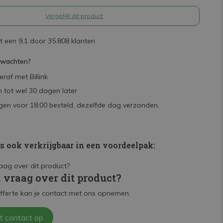
Vergelijk dit product
 een 9,1 door 35.808 klanten
rwachten?
raf met Billink
 tot wel 30 dagen later
en voor 18:00 besteld, dezelfde dag verzonden.
is ook verkrijgbaar in een voordeelpak:
n vraag over dit product?
fferte kan je contact met ons opnemen.
t contact op