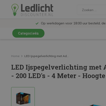
Op werkdagen voor 18:00 uur besteld, d
Categorieën
LED Lampen en Spots
LED Railspots
Home
LED Ijspegelverlichting met Ad...
LED Ijspegelverlichting met 
LED Panelen
- 200 LED's - 4 Meter - Hoog
LED TL
LED Plafondlampen en Wandlampen
LED Schijnwerpers
LED High Bay lampen