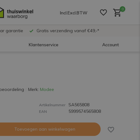
0
Incl.
Excl.
BTW
ar garantie
Gratis verzending vanaf €49,-*
Klantenservice
Account
Account aanmaken
Account aanmaken
beoordeling
Merk:
Modee
SA565808
Account aanmaken
Artikelnummer
5999574565808
EAN
Toevoegen aan winkelwagen