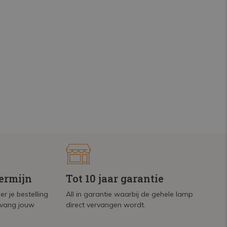
termijn
Tot 10 jaar garantie
r je bestelling
All in garantie waarbij de gehele lamp
tvang jouw
direct vervangen wordt.