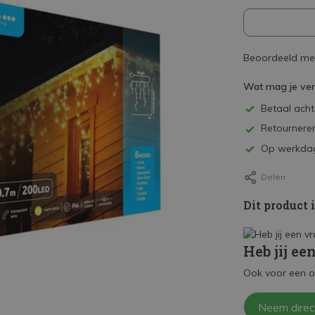
Beoordeeld met
Wat mag je ve
Betaal achte
Retourneren
Op werkdag
Delen
Dit product 
Heb jij ee
Ook voor een o
Neem direc