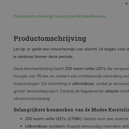
Productomschrijving
Productspecificaties
Reviews
Productomschrijving
Let op: er geldt een retourtermijn van slechts 14 dagen voor d
je aankoop binnen deze periode.
Deze kerstverlichting heeft
200 warm witte LED's
die versprei
hoogte van
70 cm
, en creëert een schitterende uitstraling 
toepassingen. De verlichting is
uitbreidbaar
, zodat je eenvou
groter decoratieproject. Dankzij de bijgeleverde
adapter
hoef 
stroomvoorziening.
Belangrijkste kenmerken van de Modee Kerstsli
200 warm witte LED's (2700K)
: Ideaal voor een warme e
Uitbreidbaar systeem
: Koppel eenvoudig meerdere sets