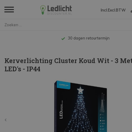
Incl.
Excl.
BTW
Home
Kerverlichting Cluster Koud Wi...
agen retourtermijn
Kerverlichting Cluster Koud Wit - 3 Met
LED's - IP44