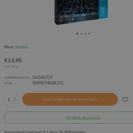
Merk:
Modee
€13,95
Incl. btw
SA566232
Artikelnummer
5999574566232
EAN
Toevoegen aan winkelwagen
Vergelijk dit product
Beoordeeld met een 9,1 door 35.808 klanten