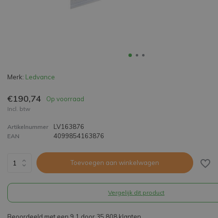
Merk:
Ledvance
€190,74
Op voorraad
Incl. btw
LV163876
Artikelnummer
4099854163876
EAN
Toevoegen aan winkelwagen
Vergelijk dit product
Beoordeeld met een 9,1 door 35.808 klanten