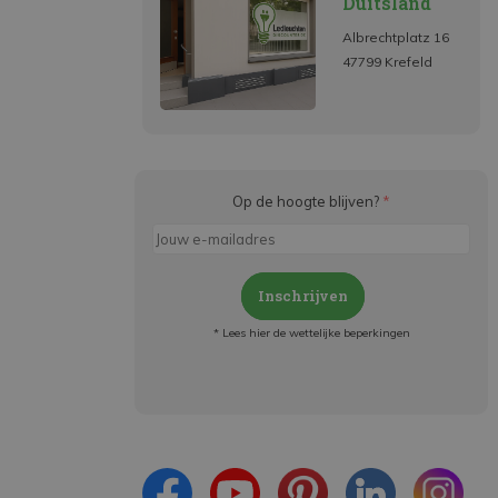
Duitsland
Albrechtplatz 16
47799 Krefeld
Op de hoogte blijven?
*
Inschrijven
* Lees hier de wettelijke beperkingen
Meld je aan en:
- Blijf op de hoogte van alle acties
- Ontvang persoonlijke aanbiedingen
- Lees over de laatste ontwikkelingen