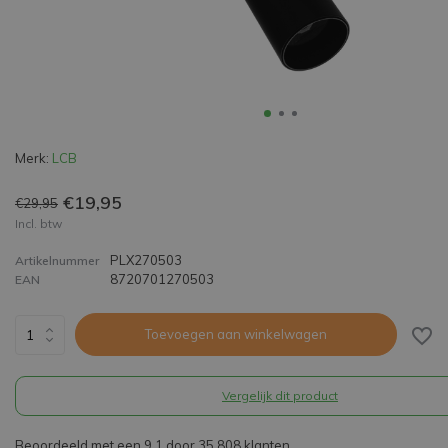
Merk:
LCB
€19,95
€29,95
Incl. btw
PLX270503
Artikelnummer
8720701270503
EAN
Toevoegen aan winkelwagen
Vergelijk dit product
Beoordeeld met een 9,1 door 35.808 klanten