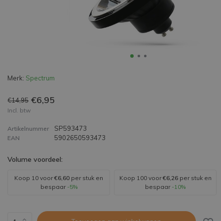
Merk:
Spectrum
€6,95
€14,95
Incl. btw
SP593473
Artikelnummer
5902650593473
EAN
Volume voordeel:
Koop 10 voor
€6,60
per stuk en
Koop 100 voor
€6,26
per stuk en
bespaar
-5%
bespaar
-10%