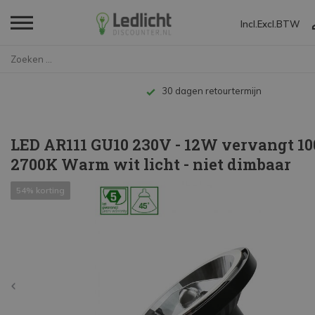
Incl.
Excl.
BTW
Home
LED AR111 GU10 230V - 12W verv...
Tot 10 jaar garantie
LED AR111 GU10 230V - 12W vervangt 1
2700K Warm wit licht - niet dimbaar
54% korting