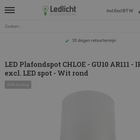
Incl.
Excl.
BTW
Home
LED Plafondspot CHLOE - GU10 A...
Tot 10 jaar garantie
LED Plafondspot CHLOE - GU10 AR111 - IP
excl. LED spot - Wit rond
63% korting