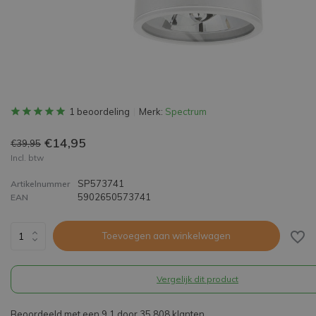
1 beoordeling
Merk:
Spectrum
€14,95
€39,95
Incl. btw
SP573741
Artikelnummer
5902650573741
EAN
Toevoegen aan winkelwagen
Vergelijk dit product
Beoordeeld met een 9,1 door 35.808 klanten