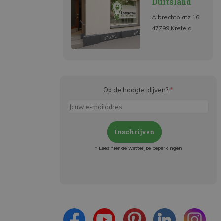
Duitsland
Albrechtplatz 16
47799 Krefeld
Op de hoogte blijven?
*
Inschrijven
* Lees hier de wettelijke beperkingen
Meld je aan en:
- Blijf op de hoogte van alle acties
- Ontvang persoonlijke aanbiedingen
- Lees over de laatste ontwikkelingen