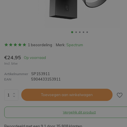
1 beoordeling
Merk:
Spectrum
€24,95
Op voorraad
Incl. btw
SP153911
Artikelnummer
5904433153911
EAN
Toevoegen aan winkelwagen
Vergelijk dit product
Beoordeeld met een 9,1 door 35.808 klanten