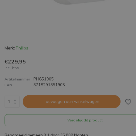
Merk:
Philips
€229,95
Incl. btw
PH851905
Artikelnummer
8718291851905
EAN
Toevoegen aan winkelwagen
Vergelijk dit product
Beoordeeld met een 9,1 door 35.808 klanten