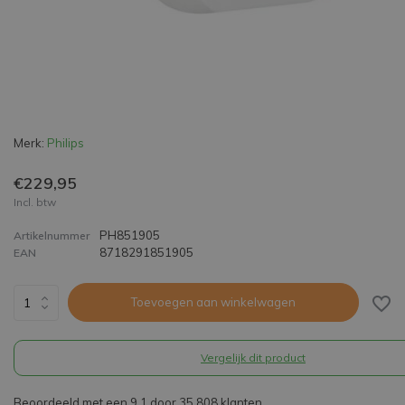
Merk:
Philips
€229,95
Incl. btw
PH851905
Artikelnummer
8718291851905
EAN
Toevoegen aan winkelwagen
Vergelijk dit product
Beoordeeld met een 9,1 door 35.808 klanten