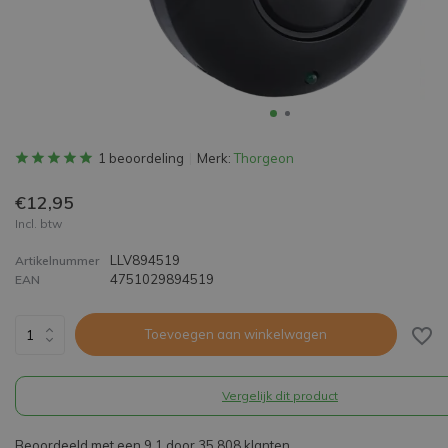
1 beoordeling
Merk:
Thorgeon
€12,95
Incl. btw
LLV894519
Artikelnummer
4751029894519
EAN
Toevoegen aan winkelwagen
Vergelijk dit product
Beoordeeld met een 9,1 door 35.808 klanten