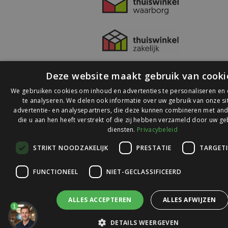
Deze website maakt gebruik van cooki
We gebruiken cookies om inhoud en advertenties te personaliseren en
te analyseren. We delen ook informatie over uw gebruik van onze s
advertentie- en analysepartners, die deze kunnen combineren met and
die u aan hen heeft verstrekt of die zij hebben verzameld door uw ge
© 2026 Ledlichtdiscounter.nl
diensten.
Privacybeleid
STRIKT NOODZAKELIJK
PRESTATIE
TARGET
Wij scoren een
9,1
op
9,1
Webwinkelkeur
FUNCTIONEEL
NIET-GECLASSIFICEERD
ALLES ACCEPTEREN
ALLES AFWIJZEN
1
DETAILS WEERGEVEN