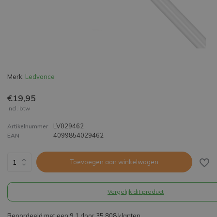
Merk:
Ledvance
€19,95
Incl. btw
LV029462
Artikelnummer
4099854029462
EAN
Toevoegen aan winkelwagen
Vergelijk dit product
Beoordeeld met een 9,1 door 35.808 klanten