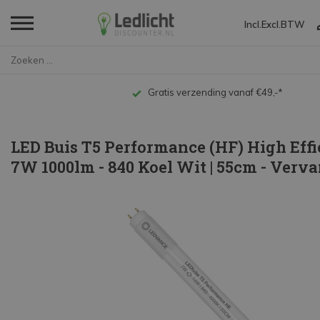
Incl.
Excl.
BTW
Home
LED Buis T5 Performance (HF) H...
Gratis verzending vanaf €49,-*
LED Buis T5 Performance (HF) High Eff
7W 1000lm - 840 Koel Wit | 55cm - Verv